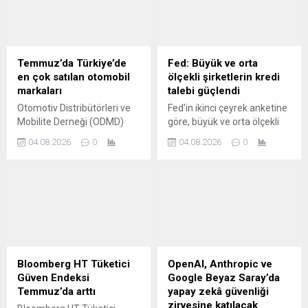
kuşağının yüzde 55'i, Y
kuşağının ise yüzde 52'si
evlilik, çocuk sahibi olma, iş
kurma veya eğitime devam
etme gibi önemli yaşam
Temmuz’da Türkiye’de
Fed: Büyük ve orta
kararlarını finansal
en çok satılan otomobil
ölçekli şirketlerin kredi
öncelikleri doğrultusunda
markaları
talebi güçlendi
ertelediğini belirtiyor.
Otomotiv Distribütörleri ve
Fed'in ikinci çeyrek anketine
Mobilite Derneği (ODMD)
göre, büyük ve orta ölçekli
Temmuz ayına ilişkin
işletmelerden gelen ticari
04.08.2026
0
04.08.2026
0
otomotiv satış verilerini
kredi talebi güçlenirken,
açıkladı. İşte bu verilere göre
işletmelere yönelik kredi
Türkiye'de Temmuz'da en
standartları genel olarak
çok satılan otomobiller...
değişmedi.
Bloomberg HT Tüketici
OpenAI, Anthropic ve
Güven Endeksi
Google Beyaz Saray’da
Temmuz’da arttı
yapay zekâ güvenliği
zirvesine katılacak