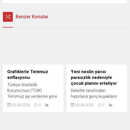
Benzer Konular
Grafiklerle Temmuz
Yeni neslin yarısı
enflasyonu
parasızlık nedeniyle
çocuk planını erteliyor
Türkiye İstatistik
Kurumu'nun (TÜİK)
Deloitte tarafından
Temmuz ayı verilerine göre
hazırlana genç kuşakların
aylık enflasyon yüzde 1,78'e
kariyer ve iş yaşamında
03.08.2026
0
03.08.2026
0
çıktı. Haziran ayında aylık
yaşanan değişimleri ortaya
enflasyon yüzde 0,99
koymak amacıyla "Kendi
seviyesindeydi.
Koşullarında İlerleme"
başlıklı rapora göre, Z