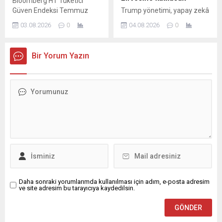
Bloomberg HT Tüketici
Güven Endeksi Temmuz
Trump yönetimi, yapay zekâ
ayında bir önceki aya göre
modelleri için gönüllü
03.08.2026
0
04.08.2026
0
yüzde 4.80 oranında artarak
güvenlik testlerine yönelik
78.22 değerini aldı.
yeni çerçeveyi görüşmek
üzere önde gelen teknoloji
Bir Yorum Yazın
şirketlerini Beyaz Saray'da
bir araya getiriyor.
Daha sonraki yorumlarımda kullanılması için adım, e-posta adresim
ve site adresim bu tarayıcıya kaydedilsin.