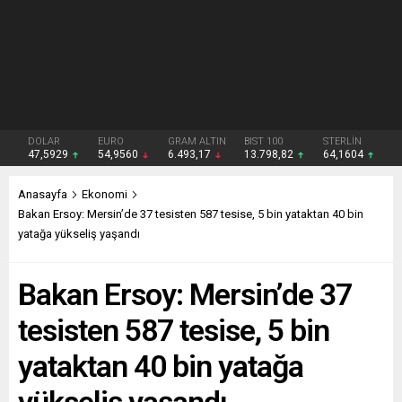
DOLAR
EURO
GRAM ALTIN
BIST 100
STERLİN
47,5929
54,9560
6.493,17
13.798,82
64,1604
Anasayfa
Ekonomi
Bakan Ersoy: Mersin’de 37 tesisten 587 tesise, 5 bin yataktan 40 bin
yatağa yükseliş yaşandı
Bakan Ersoy: Mersin’de 37
tesisten 587 tesise, 5 bin
yataktan 40 bin yatağa