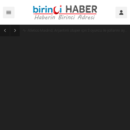
Atletico Madrid, Arjantinli stoper için 3 oyuncu ile yollarını ayırıyor