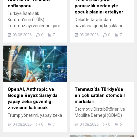
enflasyonu
parasızlık nedeniyle
çocuk planını erteliyor
Türkiye İstatistik
Kurumu'nun (TÜİK)
Deloitte tarafından
Temmuz ayı verilerine göre
hazırlana genç kuşakların
aylık enflasyon yüzde 1,78'e
kariyer ve iş yaşamında
03.08.2026
0
7
03.08.2026
0
7
çıktı. Haziran ayında aylık
yaşanan değişimleri ortaya
enflasyon yüzde 0,99
koymak amacıyla "Kendi
seviyesindeydi.
Koşullarında İlerleme"
başlıklı rapora göre, Z
kuşağının yüzde 55'i, Y
kuşağının ise yüzde 52'si
evlilik, çocuk sahibi olma, iş
kurma veya eğitime devam
etme gibi önemli yaşam
OpenAI, Anthropic ve
Temmuz’da Türkiye’de
kararlarını finansal
Google Beyaz Saray’da
en çok satılan otomobil
öncelikleri doğrultusunda
yapay zekâ güvenliği
markaları
ertelediğini belirtiyor.
zirvesine katılacak
Otomotiv Distribütörleri ve
Trump yönetimi, yapay zekâ
Mobilite Derneği (ODMD)
modelleri için gönüllü
Temmuz ayına ilişkin
04.08.2026
0
7
04.08.2026
0
6
güvenlik testlerine yönelik
otomotiv satış verilerini
yeni çerçeveyi görüşmek
açıkladı. İşte bu verilere göre