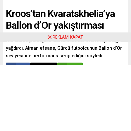
Kroos’tan Kvaratskhelia’ya
Ballon d’Or yakıştırması
REKLAMI KAPAT
Toni Kroos, PSG yıldızı Khvicha Kvaratskhelia’ya övgü
yağdırdı. Alman efsane, Gürcü futbolcunun Ballon d’Or
seviyesinde performans sergilediğini söyledi.
Paylaş
Tweetle
Gönder
ABONE OL