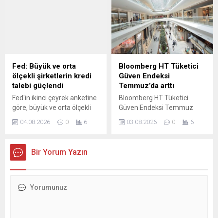
üzere önde gelen teknoloji
Türkiye'de Temmuz'da en
şirketlerini Beyaz Saray'da
çok satılan otomobiller...
bir araya getiriyor.
Fed: Büyük ve orta
Bloomberg HT Tüketici
ölçekli şirketlerin kredi
Güven Endeksi
talebi güçlendi
Temmuz’da arttı
Fed'in ikinci çeyrek anketine
Bloomberg HT Tüketici
göre, büyük ve orta ölçekli
Güven Endeksi Temmuz
işletmelerden gelen ticari
ayında bir önceki aya göre
04.08.2026
0
6
03.08.2026
0
6
kredi talebi güçlenirken,
yüzde 4.80 oranında artarak
işletmelere yönelik kredi
78.22 değerini aldı.
standartları genel olarak
Bir Yorum Yazın
değişmedi.