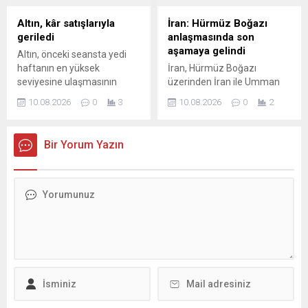
Altın, kâr satışlarıyla
İran: Hürmüz Boğazı
geriledi
anlaşmasında son
aşamaya gelindi
Altın, önceki seansta yedi
haftanın en yüksek
İran, Hürmüz Boğazı
seviyesine ulaşmasının
üzerinden İran ile Umman
ardından yatırımcıların kâr
arasında kullanılacak yeni
10.08.2026
0
3
10.08.2026
0
2
satışlarına yönelmesiyle
deniz geçiş güzergâhlarını
pazartesi günü geriledi.
belirleyen nihai anlaşmaya
yaklaşıldığını açıkladı.
Bir Yorum Yazın