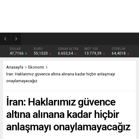
Galatasaray ve Fenerbahçe’nin eski futbolcusu Bruma, Türkiye’ye dönüyor
DOLAR
EURO
GRAM ALTIN
BIST 100
STERLİN
47,7166
55,1520
6.653,54
13.779,39
64,4018
Anasayfa
Ekonomi
İran: Haklarımız güvence altına alınana kadar hiçbir anlaşmayı
onaylamayacağız
İran: Haklarımız güvence
altına alınana kadar hiçbir
anlaşmayı onaylamayacağız