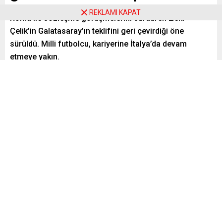
REKLAMI KAPAT
Roma ile sözleşme görüşmelerini sürdüren Zeki
Çelik’in Galatasaray’ın teklifini geri çevirdiği öne
sürüldü. Milli futbolcu, kariyerine İtalya’da devam
etmeye yakın.
Paylaş
Tweetle
Gönder
ABONE OL