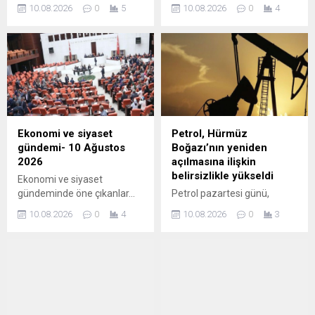
–– Selçuk Üniversitesi
10.08.2026
0
5
10.08.2026
0
4
Nükleer Malzemeler
Uygulama ve Araştırma
Merkezi Yönetmeliğinin
Yürürlükten Kaldırılmasına
Dair Yönetmelik–– Selçuk
Üniversitesi Osmanlı Tarihi
ve Medeniyeti ...
Ekonomi ve siyaset
Petrol, Hürmüz
gündemi- 10 Ağustos
Boğazı’nın yeniden
2026
açılmasına ilişkin
belirsizlikle yükseldi
Ekonomi ve siyaset
gündeminde öne çıkanlar...
Petrol pazartesi günü,
Hürmüz Boğazı'nın kısa
10.08.2026
0
4
10.08.2026
0
3
vadede yeniden açılacağına
ilişkin belirsizliğin sürmesiyle
yükseldi.