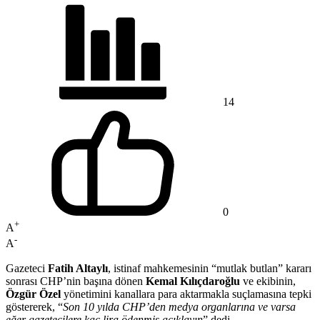
14
0
+
A
-
A
Gazeteci
Fatih Altaylı
, istinaf mahkemesinin “mutlak butlan” kararı
sonrası CHP’nin başına dönen
Kemal Kılıçdaroğlu
ve ekibinin,
Özgür Özel
yönetimini kanallara para aktarmakla suçlamasına tepki
göstererek, “
Son 10 yılda CHP’den medya organlarına ve varsa
eğer gazetecilere kaç lira ödenmiş açıklayın
” dedi.