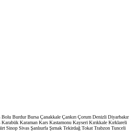
s
Bolu
Burdur
Bursa
Çanakkale
Çankırı
Çorum
Denizli
Diyarbakır
ş
Karabük
Karaman
Kars
Kastamonu
Kayseri
Kırıkkale
Kırklareli
iirt
Sinop
Sivas
Şanlıurfa
Şırnak
Tekirdağ
Tokat
Trabzon
Tunceli