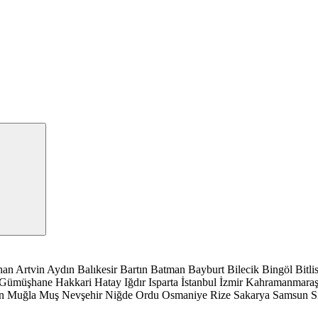
han
Artvin
Aydın
Balıkesir
Bartın
Batman
Bayburt
Bilecik
Bingöl
Bitli
Gümüşhane
Hakkari
Hatay
Iğdır
Isparta
İstanbul
İzmir
Kahramanmara
n
Muğla
Muş
Nevşehir
Niğde
Ordu
Osmaniye
Rize
Sakarya
Samsun
S