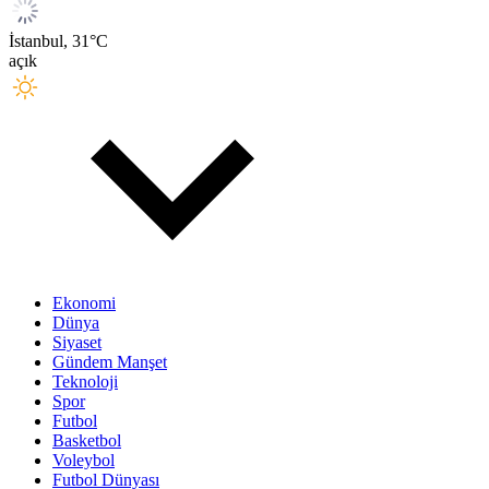
İstanbul,
31
°C
açık
Ekonomi
Dünya
Siyaset
Gündem Manşet
Teknoloji
Spor
Futbol
Basketbol
Voleybol
Futbol Dünyası