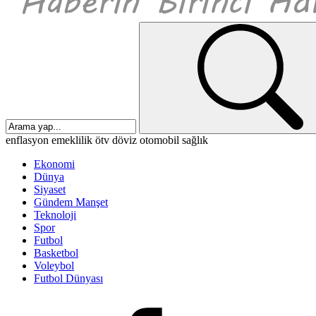
enflasyon
emeklilik
ötv
döviz
otomobil
sağlık
Ekonomi
Dünya
Siyaset
Gündem Manşet
Teknoloji
Spor
Futbol
Basketbol
Voleybol
Futbol Dünyası