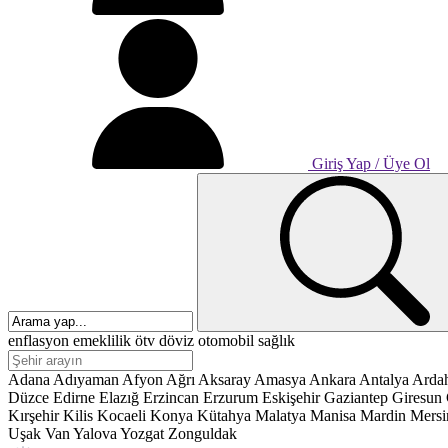
Giriş Yap / Üye Ol
enflasyon
emeklilik
ötv
döviz
otomobil
sağlık
Adana
Adıyaman
Afyon
Ağrı
Aksaray
Amasya
Ankara
Antalya
Arda
Düzce
Edirne
Elazığ
Erzincan
Erzurum
Eskişehir
Gaziantep
Giresun
Kırşehir
Kilis
Kocaeli
Konya
Kütahya
Malatya
Manisa
Mardin
Mersi
Uşak
Van
Yalova
Yozgat
Zonguldak