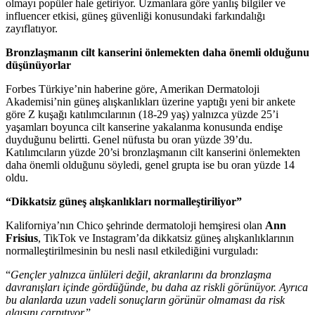
olmayı popüler hale getiriyor. Uzmanlara göre yanlış bilgiler ve
influencer etkisi, güneş güvenliği konusundaki farkındalığı
zayıflatıyor.
Bronzlaşmanın cilt kanserini önlemekten daha önemli olduğunu
düşünüyorlar
Forbes Türkiye’nin haberine göre, Amerikan Dermatoloji
Akademisi’nin güneş alışkanlıkları üzerine yaptığı yeni bir ankete
göre Z kuşağı katılımcılarının (18-29 yaş) yalnızca yüzde 25’i
yaşamları boyunca cilt kanserine yakalanma konusunda endişe
duyduğunu belirtti. Genel nüfusta bu oran yüzde 39’du.
Katılımcıların yüzde 20’si bronzlaşmanın cilt kanserini önlemekten
daha önemli olduğunu söyledi, genel grupta ise bu oran yüzde 14
oldu.
“Dikkatsiz güneş alışkanlıkları normalleştiriliyor”
Kaliforniya’nın Chico şehrinde dermatoloji hemşiresi olan
Ann
Frisius
, TikTok ve Instagram’da dikkatsiz güneş alışkanlıklarının
normalleştirilmesinin bu nesli nasıl etkilediğini vurguladı:
“
Gençler yalnızca ünlüleri değil, akranlarını da bronzlaşma
davranışları içinde gördüğünde, bu daha az riskli görünüyor. Ayrıca
bu alanlarda uzun vadeli sonuçların görünür olmaması da risk
algısını çarpıtıyor.
”