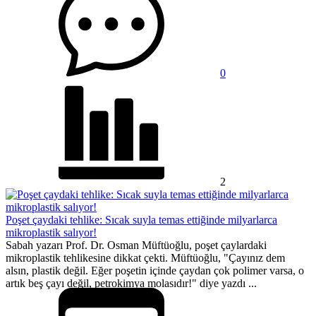
0
2
Poşet çaydaki tehlike: Sıcak suyla temas ettiğinde milyarlarca
mikroplastik salıyor!
Sabah yazarı Prof. Dr. Osman Müftüoğlu, poşet çaylardaki
mikroplastik tehlikesine dikkat çekti. Müftüoğlu, "Çayınız dem
alsın, plastik değil. Eğer poşetin içinde çaydan çok polimer varsa, o
artık beş çayı değil, petrokimya molasıdır!" diye yazdı ...