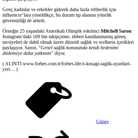
Genç kadınlar ve erkekler giderek daha fazla rehberlik için
influencer’lara yöneldikçe, bu durum tıp alanına yönelik
güvensizliği de artırdı.
Örneğin 25 yaşındaki Amerikalı Olimpik eskrimci
Mitchell Saron
Instagram’daki 169 bin takipçisine, tıbben kanıtlanmamış güneş
tavsiyeleri de dahil olmak üzere düzenli sağlık ve wellness içerikleri
paylaşıyor. Saron, “
Genel sağlık konusunda kendi bedenimi
dinlemeye daha yatkınım
” diyor.
( ALINTI www.forbes.com.tr/forbes-life/z-kusagi-saglik-uyarilari-
yeri… )
Güneş