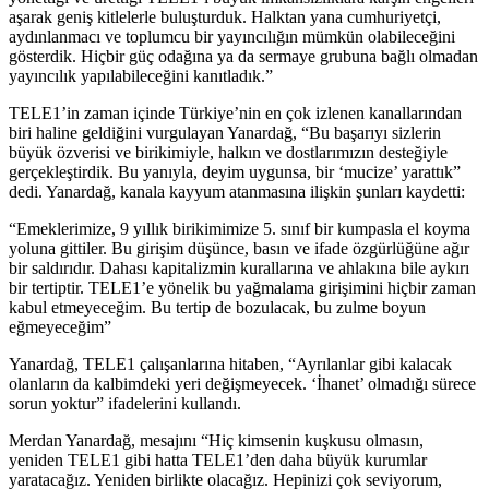
aşarak geniş kitlelerle buluşturduk. Halktan yana cumhuriyetçi,
aydınlanmacı ve toplumcu bir yayıncılığın mümkün olabileceğini
gösterdik. Hiçbir güç odağına ya da sermaye grubuna bağlı olmadan
yayıncılık yapılabileceğini kanıtladık.”
TELE1’in zaman içinde Türkiye’nin en çok izlenen kanallarından
biri haline geldiğini vurgulayan Yanardağ, “Bu başarıyı sizlerin
büyük özverisi ve birikimiyle, halkın ve dostlarımızın desteğiyle
gerçekleştirdik. Bu yanıyla, deyim uygunsa, bir ‘mucize’ yarattık”
dedi. Yanardağ, kanala kayyum atanmasına ilişkin şunları kaydetti:
“Emeklerimize, 9 yıllık birikimimize 5. sınıf bir kumpasla el koyma
yoluna gittiler. Bu girişim düşünce, basın ve ifade özgürlüğüne ağır
bir saldırıdır. Dahası kapitalizmin kurallarına ve ahlakına bile aykırı
bir tertiptir. TELE1’e yönelik bu yağmalama girişimini hiçbir zaman
kabul etmeyeceğim. Bu tertip de bozulacak, bu zulme boyun
eğmeyeceğim”
Yanardağ, TELE1 çalışanlarına hitaben, “Ayrılanlar gibi kalacak
olanların da kalbimdeki yeri değişmeyecek. ‘İhanet’ olmadığı sürece
sorun yoktur” ifadelerini kullandı.
Merdan Yanardağ, mesajını “Hiç kimsenin kuşkusu olmasın,
yeniden TELE1 gibi hatta TELE1’den daha büyük kurumlar
yaratacağız. Yeniden birlikte olacağız. Hepinizi çok seviyorum,