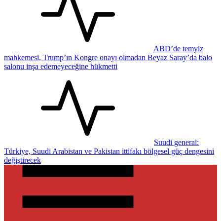
ABD’de temyiz
mahkemesi, Trump’ın Kongre onayı olmadan Beyaz Saray’da balo
salonu inşa edemeyeceğine hükmetti
Suudi general:
Türkiye, Suudi Arabistan ve Pakistan ittifakı bölgesel güç dengesini
değiştirecek