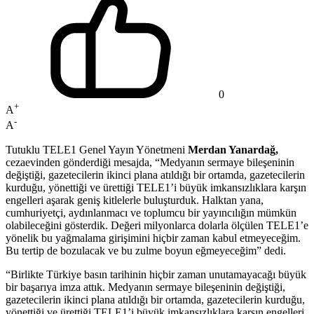
0
+
A
-
A
Tutuklu TELE1 Genel Yayın Yönetmeni
Merdan Yanardağ,
cezaevinden gönderdiği mesajda, “Medyanın sermaye bileşeninin
değiştiği, gazetecilerin ikinci plana atıldığı bir ortamda, gazetecilerin
kurduğu, yönettiği ve ürettiği TELE1’i büyük imkansızlıklara karşın
engelleri aşarak geniş kitlelerle buluşturduk. Halktan yana,
cumhuriyetçi, aydınlanmacı ve toplumcu bir yayıncılığın mümkün
olabileceğini gösterdik. Değeri milyonlarca dolarla ölçülen TELE1’e
yönelik bu yağmalama girişimini hiçbir zaman kabul etmeyeceğim.
Bu tertip de bozulacak ve bu zulme boyun eğmeyeceğim” dedi.
“Birlikte Türkiye basın tarihinin hiçbir zaman unutamayacağı büyük
bir başarıya imza attık. Medyanın sermaye bileşeninin değiştiği,
gazetecilerin ikinci plana atıldığı bir ortamda, gazetecilerin kurduğu,
yönettiği ve ürettiği TELE1’i büyük imkansızlıklara karşın engelleri