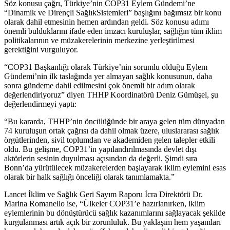
Söz konusu çağrı, Türkiye’nin COP31 Eylem Gündemi’ne
“Dinamik ve Dirençli SağlıkSistemleri” başlığını bağımsız bir konu
olarak dahil etmesinin hemen ardından geldi. Söz konusu adımı
önemli bulduklarını ifade eden imzacı kuruluşlar, sağlığın tüm iklim
politikalarının ve müzakerelerinin merkezine yerleştirilmesi
gerektiğini vurguluyor.
“COP31 Başkanlığı olarak Türkiye’nin sorumlu olduğu Eylem
Gündemi’nin ilk taslağında yer almayan sağlık konusunun, daha
sonra gündeme dahil edilmesini çok önemli bir adım olarak
değerlendiriyoruz” diyen THHP Koordinatörü Deniz Gümüşel, şu
değerlendirmeyi yaptı:
“Bu kararda, THHP’nin öncülüğünde bir araya gelen tüm dünyadan
74 kuruluşun ortak çağrısı da dahil olmak üzere, uluslararası sağlık
örgütlerinden, sivil toplumdan ve akademiden gelen talepler etkili
oldu. Bu gelişme, COP31’in yapılandırılmasında devlet dışı
aktörlerin sesinin duyulması açısından da değerli. Şimdi sıra
Bonn’da yürütülecek müzakerelerden başlayarak iklim eylemini esas
olarak bir halk sağlığı önceliği olarak tanımlamakta.”
Lancet İklim ve Sağlık Geri Sayım Raporu İcra Direktörü Dr.
Marina Romanello ise, “Ülkeler COP31’e hazırlanırken, iklim
eylemlerinin bu dönüştürücü sağlık kazanımlarını sağlayacak şekilde
kurgulanması artık açık bir zorunluluk. Bu yaklaşım hem yaşamları