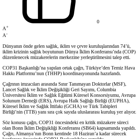
0
+
A
-
A
Dünyanın önde gelen sağlık, iklim ve çevre kuruluşlarından 74’ü,
iklim krizinin sağlık boyutunun Dünya İklim Konferansı’nda (COP)
düzenlenecek müzakerelerin merkezine yerleştirilmesini talep etti.
COP31 Başkanlığı’na yapılan ortak çağrı, Türkiye’den Temiz Hava
Hakkı Platformu’nun (THHP) koordinasyonunda hazırlandı.
Çağrının imzacıları arasında Sınır Tanımayan Doktorlar (MSF),
Lancet Sağlık ve İklim Değişikliği Geri Sayımı, Columbia
Üniversitesi İklim ve Sağlık Eğitimi Küresel Konsorsiyumu, Avrupa
Solunum Derneği (ERS), Avrupa Halk Sağlığı Birliği (EUPHA),
Küresel İklim ve Sağlık İttifakı (GCHA) ve Türk Tabipleri
Birliği’nin (TTB) yanı sıra çok sayıda uluslararası kuruluş yer alıyor.
Söz konusu çağrı, COP31 öncesindeki en kritik müzakere süreci
olan Bonn İklim Değişikliği Konferansı (SB64) kapsamında yapıldı.
Çağrı, Almanya’nın Bonn kentinde 18 Haziran’a kadar sürecek