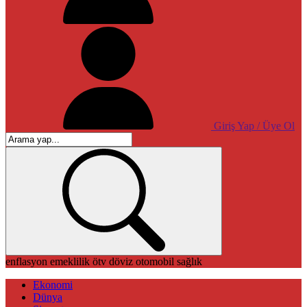
Giriş Yap / Üye Ol
enflasyon
emeklilik
ötv
döviz
otomobil
sağlık
Ekonomi
Dünya