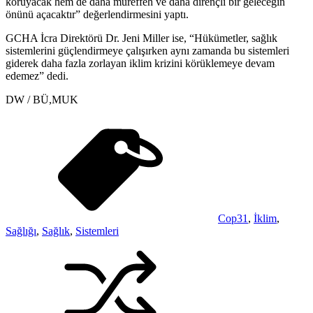
koruyacak hem de daha müreffeh ve daha dirençli bir geleceğin
önünü açacaktır” değerlendirmesini yaptı.
GCHA İcra Direktörü Dr. Jeni Miller ise, “Hükümetler, sağlık
sistemlerini güçlendirmeye çalışırken aynı zamanda bu sistemleri
giderek daha fazla zorlayan iklim krizini körüklemeye devam
edemez” dedi.
DW / BÜ,MUK
Cop31
,
İklim
,
Sağlığı
,
Sağlık
,
Sistemleri