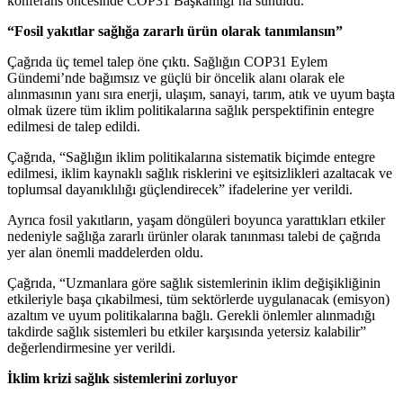
konferans öncesinde COP31 Başkanlığı’na sunuldu.
“Fosil yakıtlar sağlığa zararlı ürün olarak tanımlansın”
Çağrıda üç temel talep öne çıktı. Sağlığın COP31 Eylem
Gündemi’nde bağımsız ve güçlü bir öncelik alanı olarak ele
alınmasının yanı sıra enerji, ulaşım, sanayi, tarım, atık ve uyum başta
olmak üzere tüm iklim politikalarına sağlık perspektifinin entegre
edilmesi de talep edildi.
Çağrıda, “Sağlığın iklim politikalarına sistematik biçimde entegre
edilmesi, iklim kaynaklı sağlık risklerini ve eşitsizlikleri azaltacak ve
toplumsal dayanıklılığı güçlendirecek” ifadelerine yer verildi.
Ayrıca fosil yakıtların, yaşam döngüleri boyunca yarattıkları etkiler
nedeniyle sağlığa zararlı ürünler olarak tanınması talebi de çağrıda
yer alan önemli maddelerden oldu.
Çağrıda, “Uzmanlara göre sağlık sistemlerinin iklim değişikliğinin
etkileriyle başa çıkabilmesi, tüm sektörlerde uygulanacak (emisyon)
azaltım ve uyum politikalarına bağlı. Gerekli önlemler alınmadığı
takdirde sağlık sistemleri bu etkiler karşısında yetersiz kalabilir”
değerlendirmesine yer verildi.
İklim krizi sağlık sistemlerini zorluyor