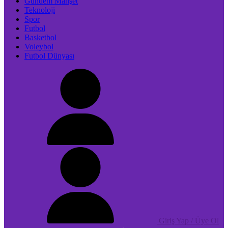
Gündem Manşet
Teknoloji
Spor
Futbol
Basketbol
Voleybol
Futbol Dünyası
Giriş Yap / Üye Ol