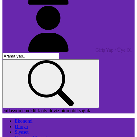
Giriş Yap / Üye Ol
enflasyon
emeklilik
ötv
döviz
otomobil
sağlık
Ekonomi
Dünya
Siyaset