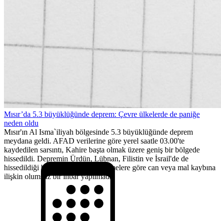
Mısır’da 5.3 büyüklüğünde deprem: Çevre ülkelerde de paniğe
neden oldu
Mısır'ın Al Isma`iliyah bölgesinde 5.3 büyüklüğünde deprem
meydana geldi. AFAD verilerine göre yerel saatle 03.00'te
kaydedilen sarsıntı, Kahire başta olmak üzere geniş bir bölgede
hissedildi. Depremin Ürdün, Lübnan, Filistin ve İsrail'de de
hissedildiği belirtilirken, ilk belirlemelere göre can veya mal kaybına
ilişkin olumsuz bir ihbar yapılmadı.