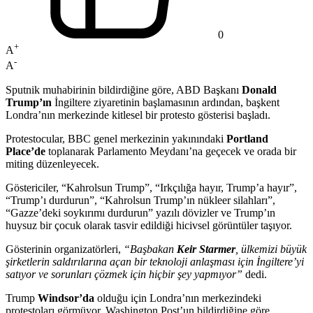
0
+
A
-
A
Sputnik muhabirinin bildirdiğine göre, ABD Başkanı
Donald
Trump’ın
İngiltere ziyaretinin başlamasının ardından, başkent
Londra’nın merkezinde kitlesel bir protesto gösterisi başladı.
Protestocular, BBC genel merkezinin yakınındaki
Portland
Place’de
toplanarak Parlamento Meydanı’na geçecek ve orada bir
miting düzenleyecek.
Göstericiler, “Kahrolsun Trump”, “Irkçılığa hayır, Trump’a hayır”,
“Trump’ı durdurun”, “Kahrolsun Trump’ın nükleer silahları”,
“Gazze’deki soykırımı durdurun” yazılı dövizler ve Trump’ın
huysuz bir çocuk olarak tasvir edildiği hicivsel görüntüler taşıyor.
Gösterinin organizatörleri,
“Başbakan
Keir Starmer
, ülkemizi büyük
şirketlerin saldırılarına açan bir teknoloji anlaşması için İngiltere’yi
satıyor ve sorunları çözmek için hiçbir şey yapmıyor”
dedi.
Trump
Windsor’da
olduğu için Londra’nın merkezindeki
protestoları görmüyor. Washington Post’un bildirdiğine göre,