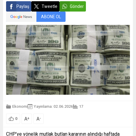
Paylaş
Tweetle
Gönder
ABONE OL
Ekonomi
Yayınlama: 02.06.2026
17
A
A
+
-
0
CHP’ye yönelik mutlak butlan kararının alındığı haftada