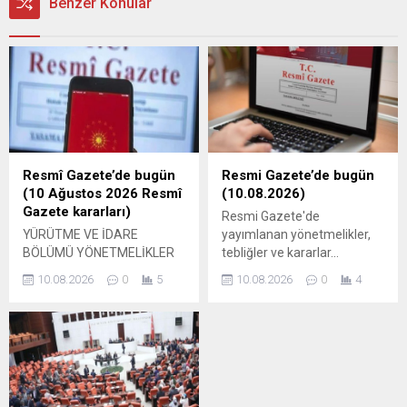
Benzer Konular
Resmî Gazete’de bugün
Resmi Gazete’de bugün
(10 Ağustos 2026 Resmî
(10.08.2026)
Gazete kararları)
Resmi Gazete'de
YÜRÜTME VE İDARE
yayımlanan yönetmelikler,
BÖLÜMÜ YÖNETMELİKLER
tebliğler ve kararlar...
–– Selçuk Üniversitesi
10.08.2026
0
5
10.08.2026
0
4
Nükleer Malzemeler
Uygulama ve Araştırma
Merkezi Yönetmeliğinin
Yürürlükten Kaldırılmasına
Dair Yönetmelik–– Selçuk
Üniversitesi Osmanlı Tarihi
ve Medeniyeti ...