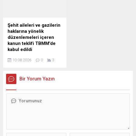
Şehit aileleri ve gazilerin
haklarına yönelik
düzenlemeleri içeren
kanun teklifi TBMM’de
kabul edildi
TBMM Genel Kurulu'nda
10.08.2026
0
3
şehit aileleri ve gazilerin
haklarına yönelik
düzenlemeleri içeren kanun
Bir Yorum Yazın
teklifi kabul edilerek
yasalaştı.