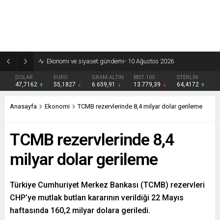
Şehit aileleri ve gazilerin haklarına yönelik düzenlemeleri içeren kanun teklifi TBMM’de kabul edildi
DOLAR
EURO
GRAM ALTIN
BIST 100
STERLİN
47,7162
55,1827
6.659,91
13.779,39
64,4172
Anasayfa
Ekonomi
TCMB rezervlerinde 8,4 milyar dolar gerileme
TCMB rezervlerinde 8,4
milyar dolar gerileme
Türkiye Cumhuriyet Merkez Bankası (TCMB) rezervleri
CHP’ye mutlak butlan kararının verildiği 22 Mayıs
haftasında 160,2 milyar dolara geriledi.