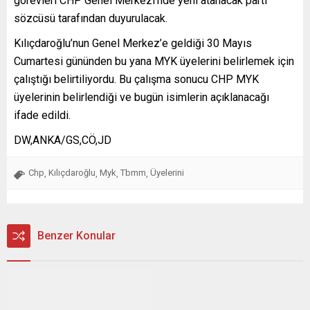
görevleri CHP Genel Merkezi’nde yeni atanacak parti
sözcüsü tarafından duyurulacak.
Kılıçdaroğlu’nun Genel Merkez’e geldiği 30 Mayıs
Cumartesi gününden bu yana MYK üyelerini belirlemek için
çalıştığı belirtiliyordu. Bu çalışma sonucu CHP MYK
üyelerinin belirlendiği ve bugün isimlerin açıklanacağı
ifade edildi.
DW,ANKA/GS,CÖ,JD
Chp
Kılıçdaroğlu
Myk
Tbmm
Üyelerini
,
,
,
,
Benzer Konular