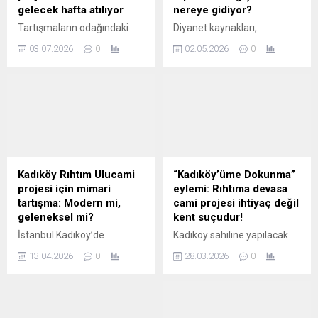
gelecek hafta atılıyor
nereye gidiyor?
Tartışmaların odağındaki
Diyanet kaynakları,
Kadıköy Rıhtım Camii
camilerde toplanan
03.07.2026
0
02.05.2026
0
projesinde inşa süreci
"bağışların" amacına uygun
başlıyor. Gelecek hafta
"kullanılmadığını" savunarak;
temeli atılması planlanan 5
"Vatandaş camilere yardım
bin kişilik cami, sosyal donatı
için para veriyor ama yardım
alanlarının yanı sıra 1250
toplanan yerler arasında
araç kapasiteli otoparkıyla
holding olan Diyanet Vakfı
hizmet verecek. Yeni
bulunduğunda vermiyor.
Şafak'tan Gökhan ...
Müftülükler de bunu ...
Kadıköy Rıhtım Ulucami
“Kadıköy’üme Dokunma”
projesi için mimari
eylemi: Rıhtıma devasa
tartışma: Modern mi,
cami projesi ihtiyaç değil
geleneksel mi?
kent suçudur!
İstanbul Kadıköy’de
Kadıköy sahiline yapılacak
yapılması planlanan
cami ve otopark inşaatıyla
13.04.2026
0
28.03.2026
0
“Kadıköy Rıhtım Ulucami”nin
ilgili açıklama yapan bölge
mimari üslubu tartışma
sakinleri, "Bu proje,
konusu oldu. Mimarlar
ihtiyaçtan değil, ideolojik
modern, geleneksel ve
simgeleştirme ve kültürel