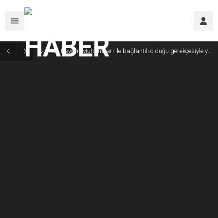
ABD, Devrim Muhafızları ile bağlantılı olduğu gerekçesiyle yaptırım uyguladığı havayolu şirketini listeden çıkardı