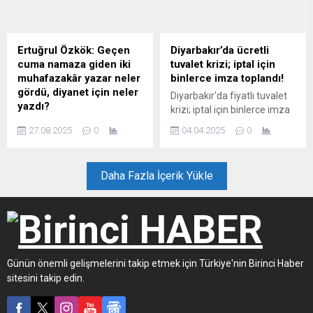
ve ‘Müslümanların inancına
kişinin 'şans eseri
yönelik açık bir saldırı’ olarak
kaçabildiği' belirtiliyor.
niteledi.
Ertuğrul Özkök: Geçen
Diyarbakır’da ücretli
cuma namaza giden iki
tuvalet krizi; iptal için
muhafazakâr yazar neler
binlerce imza toplandı!
gördü, diyanet için neler
Diyarbakır'da fiyatlı tuvalet
yazdı?
krizi; iptal için binlerce imza
Vatandaş olarak son
toplandı!
27.08.2025
0
04.04.2025
0
zamanlarda okunan
hutbelerin içeriğinden ben
de mutlu olmuyorum.
Daha Fazla İçerik Yükle
Birleştirici olması gereken
hutbelerin giderek insanları
bölmeye, ötekileştirmeye
yönelik bir içerik kazandığını
görüyorum. O nedenle bu
hutbelerden rahatsızlık
Günün önemli gelişmelerini takip etmek için Türkiye'nin Birinci Haber
duyanların sadece benim
gibi insanlar olmadığını
sitesini takip edin.
görmek bana umut veriyor.