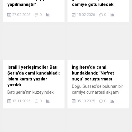
yapılmamıştır’
camiye götürülecek
Kültür ve Turizm Bakanı
MEB’den 81 ildeki okullara
27.02.2026
0
15.02.2026
0
Mehmet Nuri Ersoy, İstanbul
"ramazan" yazısı gönderildi:
Valisi Davut Gül ve Bilim
4-6 yaş grubundaki çocuklar
Kurulu Üyeleriyle Ayasofya-i
camiye götürülecek
Kebir Cami ve Sultanahmet
Cami'sinde yürütülen
kapsamlı restorasyon
çalışmalarını yerinde
inceledi ve 'Çalışmalar,
‘yaptım oldu’ yaklaşımıyla,
İsrailli yerleşimciler Batı
İngiltere’de cami
günü kurtarma anlayışıyla
Şeria’da cami kundakladı:
kundaklandı: ‘Nefret
yapılmamıştır' dedi.
İslam karşıtı yazılar
suçu’ soruşturması
yazıldı
Doğu Sussex’de bulunan bir
Batı Şeria’nın kuzeyindeki
camiye cumartesi akşam
Salfit kentinde bulunan Hac
saatlerinde bir saldırı
13.11.2025
0
05.10.2025
0
Hamideh Camii, perşembe
gerçekleştirdi. Kundaklama
sabahı İsrailli yerleşimciler
olarak değerlendirilen saldırı
tarafından ateşe verildi.
'nefret suçu' kapsamında
Filistin Vakıflar ve Din İşleri
dğerlendiriliyor. Olay
Bakanlığı, olayı ‘vahşi bir suç’
sırasında camide bulunan iki