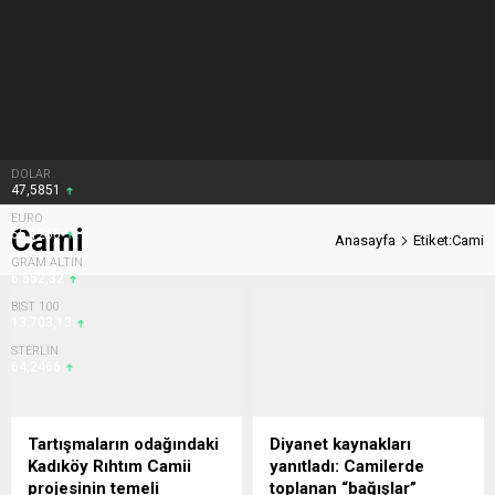
DOLAR
47,5851
EURO
Cami
55,1265
Anasayfa
Etiket:Cami
GRAM ALTIN
6.552,32
BIST 100
13.703,13
STERLİN
64,2466
Tartışmaların odağındaki
Diyanet kaynakları
Kadıköy Rıhtım Camii
yanıtladı: Camilerde
projesinin temeli
toplanan “bağışlar”