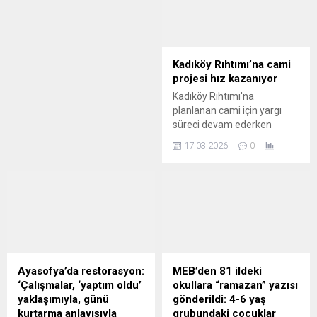
özgün sentez yaklaşımları
hegemonya kurma
arasında farklı görüşler dile
amacından
getirdi. Türkiye
kaynaklanmaktadır" dedi.
gazetesinden Murat
Bölgede yürüme
Öztekin'in haberine ...
mesafesinde 6'dan fazla ...
Kadıköy Rıhtımı’na cami
projesi hız kazanıyor
Kadıköy Rıhtımı'na
planlanan cami için yargı
süreci devam ederken
otopark kapatıldı. Proje
17.03.2026
0
rıhtımın İstanbul'un ortak
hafızası ve kamusal alanın
dönüşümüne ilişkin
tartışmaları gündeme
getirdi. İstanbul Kadıköy
Rıhtımı'na yapılması
planlanan cami ve ...
Ayasofya’da restorasyon:
MEB’den 81 ildeki
‘Çalışmalar, ‘yaptım oldu’
okullara “ramazan” yazısı
yaklaşımıyla, günü
gönderildi: 4-6 yaş
kurtarma anlayışıyla
grubundaki çocuklar