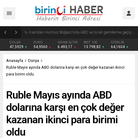
İran’dan Trump’a tepki: Başarısız bir tiyatro diplomasisi
DOLAR
EURO
GRAM ALTIN
BIST 100
STERLİN
47,5929
54,9560
6.493,17
13.798,82
64,1604
Anasayfa
Dünya
Ruble Mayıs ayında ABD dolarına karşı en çok değer kazanan ikinci
para birimi oldu
Ruble Mayıs ayında ABD
dolarına karşı en çok değer
kazanan ikinci para birimi
oldu