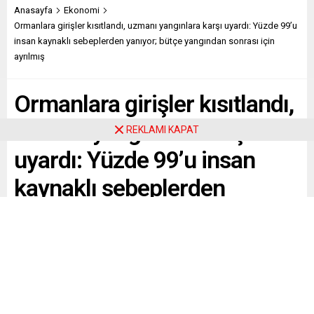
Anasayfa
Ekonomi
Ormanlara girişler kısıtlandı, uzmanı yangınlara karşı uyardı: Yüzde 99’u
insan kaynaklı sebeplerden yanıyor; bütçe yangından sonrası için
ayrılmış
Ormanlara girişler kısıtlandı,
uzmanı yangınlara karşı
REKLAMI KAPAT
uyardı: Yüzde 99’u insan
kaynaklı sebeplerden
yanıyor; bütçe yangından
sonrası için ayrılmış
Yaz sezonuna girilmesiyle ormanlara girişler kısıtlandı
veya yasaklandı. Orman Mühendisi Vehbi Tutmaz,