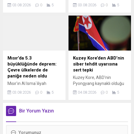
yapılan Merkel,
pazartesi günü İran ile
03.08.2026
0
5
03.08.2026
0
5
Poroşenko'yla konuştuğunu
görüşmelerin başlayacağını
zannederek Minsk sürecine
duyurdu. Trump "İran ile
dair itirafta bulundu.
Hürmüz Boğazı konusunda
anlaşmamız var ve İran'ın
nükleer silahsızlanması
konusunda da bir anlaşma
olacak" dedi.
Mısır’da 5.3
Kuzey Kore’den ABD’nin
büyüklüğünde deprem:
siber tehdit uyarısına
Çevre ülkelerde de
sert tepki
paniğe neden oldu
Kuzey Kore, ABD'nin
Mısır'ın Al Isma`iliyah
Pyongyang kaynaklı olduğu
bölgesinde 5.3
öne sürülen siber tehdit
03.08.2026
0
5
04.08.2026
0
5
büyüklüğünde deprem
uyarısını reddederek,
meydana geldi. AFAD
açıklamaların ülkenin
verilerine göre yerel saatle
itibarını zedelemeye yönelik
Bir Yorum Yazın
03.00'te kaydedilen sarsıntı,
siyasi propaganda olduğunu
Kahire başta olmak üzere
ifade etti.
geniş bir bölgede hissedildi.
Depremin Ürdün, Lübnan,