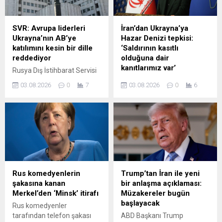
SVR: Avrupa liderleri
İran’dan Ukrayna’ya
Ukrayna’nın AB’ye
Hazar Denizi tepkisi:
katılımını kesin bir dille
‘Saldırının kasıtlı
reddediyor
olduğuna dair
kanıtlarımız var’
Rusya Dış İstihbarat Servisi
(SVR), Brüksel’in Ukrayna’ya
İran Dışişleri Bakanlığı
03.08.2026
0
7
03.08.2026
0
6
yönelik vaatlerinin bir
Sözcüsü Bekayi, Ukrayna
aldatmacadan ibaret
ordusunun Hazar Denizi'nde
olduğunu kaydederek
bir İran gemisine
Avrupa liderlerinin kapalı
düzenlediği saldırının Kiev’in
kapılar ardında Kiev’in AB
iddia ettiği gibi kaza değil,
üyeliğini kesin olarak
kasıtlı olduğunu kaydetti.
reddettiğini, Ukrayna halkını
Bekayi, Tahran’ın
da Rusya ile çatışmada
Ukrayna’dan hesap sormak
piyon olarak kullandığını
için gerekli tüm adımları
Rus komedyenlerin
Trump’tan İran ile yeni
belirtti.
atacağını belirtti.
şakasına kanan
bir anlaşma açıklaması:
Merkel’den ‘Minsk’ itirafı
Müzakereler bugün
başlayacak
Rus komedyenler
tarafından telefon şakası
ABD Başkanı Trump