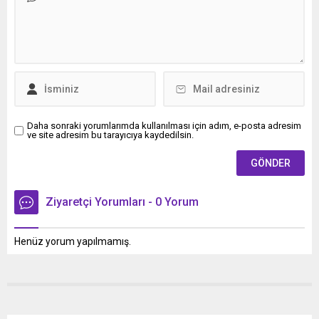
Filistin ve İsrail'de de
hissedildiği belirtilirken, ilk
belirlemelere göre can veya
mal kaybına ilişkin olumsuz
bir ihbar yapılmadı.
Daha sonraki yorumlarımda kullanılması için adım, e-posta adresim
ve site adresim bu tarayıcıya kaydedilsin.
Ziyaretçi Yorumları - 0 Yorum
Henüz yorum yapılmamış.