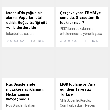
(FETÖ) üyesi Burkay
Karatepe tutuklandı.
İstanbul’da yoğun sis
Çerçeve yasa TBMM’ye
alarmı: Vapurlar iptal
sunuldu: Siyasetten ilk
edildi, Boğaz trafiği çift
tepkiler nasıl?
yönlü durduruldu
PKK’lıların cezalarının
İstanbul’da sabah
ertelenmesine yönelik yasa
saatlerinde etkisini artıran
siyasette tartışılıyor. CHP
03.08.2026
0
5
05.08.2026
0
5
yoğun sis, kent genelinde
yönetimi teklifi imzalarken,
hayatı olumsuz etkiledi.
Yeni Parti henüz resmi
Görüş mesafesinin yer yer
tutum açıklamadı. Yeniden
birkaç metreye kadar
Refah referandum isterken,
düşmesi nedeniyle İstanbul
İYİ Parti sert tepki gösterdi.
Boğazı gemi trafiğine
kapatılırken, deniz
ulaşımında da iptaller
yaşandı. İşte iptal edilen
Rus Dışişleri’nden
MGK toplanıyor: Ana
vapur seferleri...
müzakere açıklaması:
gündem Terörsüz
Hiçbir zaman
Türkiye
vazgeçmedik
Milli Güvenlik Kurulu,
Rus Dışişleri Bakan
Cumhurbaşkanı Recep