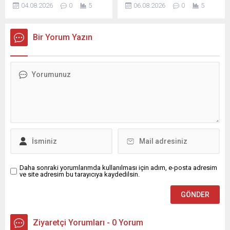
Yardımcısı Galuzin,
Tayyip Erdoğan'ın
04.08.2026
0
5
06.08.2026
0
5
Moskova'nın Ukrayna ile
başkanlığında Beştepe'de
müzakerelerden hiçbir
toplanacak. Toplantının ana
zaman vazgeçmediğini ve
gündem maddesini
Bir Yorum Yazın
yapıcı teklifleri ele almaya
Terörsüz Türkiye süreci
hazır olduğunu belirtti.
oluşturacak.
Daha sonraki yorumlarımda kullanılması için adım, e-posta adresim
ve site adresim bu tarayıcıya kaydedilsin.
Ziyaretçi Yorumları - 0 Yorum