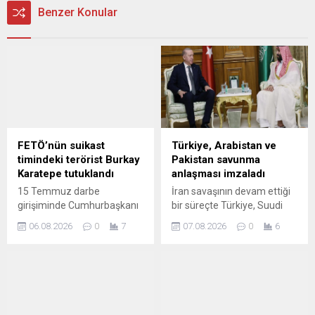
Benzer Konular
FETÖ’nün suikast
Türkiye, Arabistan ve
timindeki terörist Burkay
Pakistan savunma
Karatepe tutuklandı
anlaşması imzaladı
15 Temmuz darbe
İran savaşının devam ettiği
girişiminde Cumhurbaşkanı
bir süreçte Türkiye, Suudi
Recep Tayyip Erdoğan'a
Arabistan ve Pakistan
06.08.2026
0
7
07.08.2026
0
6
yönelik Marmaris'te
liderleri Mekke'de ortak
gerçekleştirilen suikast
savunma anlaşmasına imza
teşebbüsüne katılan ve 10
attı.
yıldır kırmızı bültenle
aranırken yakalanan
Fetullahçı Terör Örgütü