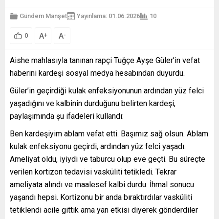
Gündem Manşet
Yayınlama: 01.06.2026
10
A
A
+
-
0
Aishe mahlasıyla tanınan rapçi Tuğçe Ayşe Güler’in vefat
haberini kardeşi sosyal medya hesabından duyurdu.
Güler’in geçirdiği kulak enfeksiyonunun ardından yüz felci
yaşadığını ve kalbinin durduğunu belirten kardeşi,
paylaşımında şu ifadeleri kullandı:
Ben kardeşiyim ablam vefat etti. Başımız sağ olsun. Ablam
kulak enfeksiyonu geçirdi, ardından yüz felci yaşadı.
Ameliyat oldu, iyiydi ve taburcu olup eve geçti. Bu süreçte
verilen kortizon tedavisi vasküliti tetikledi. Tekrar
ameliyata alındı ve maalesef kalbi durdu. İhmal sonucu
yaşandı hepsi. Kortizonu bir anda bıraktırdılar vasküliti
tetiklendi acile gittik ama yan etkisi diyerek gönderdiler