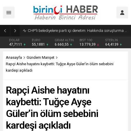
CHP’li belediyelere parti içi denetim: Hakkında soruşturma olmayanlar da incelemeye alınacak, sonuçlar komisyona bildirilecek
DOLAR
EURO
GRAM ALTIN
BIST 100
STERLİN
47,7111
55,1881
6.660,55
13.779,39
64,4139
Anasayfa
Gündem Manşet
Rapçi Aishe hayatını kaybetti: Tuğçe Ayşe Güler’in ölüm sebebini
kardeşi açıkladı
Rapçi Aishe hayatını
kaybetti: Tuğçe Ayşe
Güler’in ölüm sebebini
kardeşi açıkladı