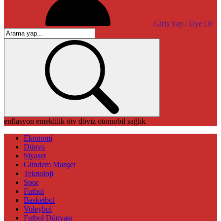
Giriş Yap / Üye Ol
enflasyon
emeklilik
ötv
döviz
otomobil
sağlık
Ekonomi
Dünya
Siyaset
Gündem Manşet
Teknoloji
Spor
Futbol
Basketbol
Voleybol
Futbol Dünyası