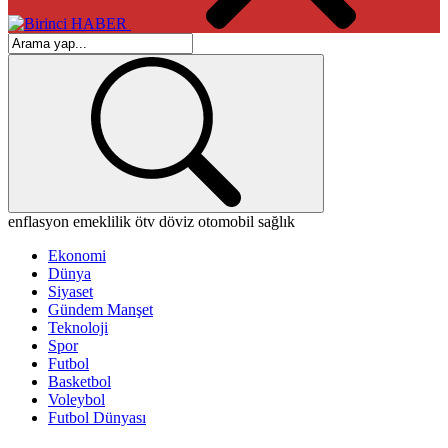
enflasyon
emeklilik
ötv
döviz
otomobil
sağlık
Ekonomi
Dünya
Siyaset
Gündem Manşet
Teknoloji
Spor
Futbol
Basketbol
Voleybol
Futbol Dünyası