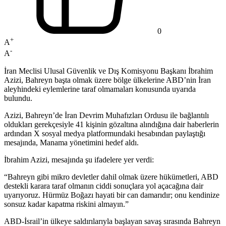
0
+
A
-
A
İran Meclisi Ulusal Güvenlik ve Dış Komisyonu Başkanı İbrahim
Azizi, Bahreyn başta olmak üzere bölge ülkelerine ABD’nin İran
aleyhindeki eylemlerine taraf olmamaları konusunda uyarıda
bulundu.
Azizi, Bahreyn’de İran Devrim Muhafızları Ordusu ile bağlantılı
oldukları gerekçesiyle 41 kişinin gözaltına alındığına dair haberlerin
ardından X sosyal medya platformundaki hesabından paylaştığı
mesajında, Manama yönetimini hedef aldı.
İbrahim Azizi, mesajında şu ifadelere yer verdi:
“Bahreyn gibi mikro devletler dahil olmak üzere hükümetleri, ABD
destekli karara taraf olmanın ciddi sonuçlara yol açacağına dair
uyarıyoruz. Hürmüz Boğazı hayati bir can damarıdır; onu kendinize
sonsuz kadar kapatma riskini almayın.”
ABD-İsrail’in ülkeye saldırılarıyla başlayan savaş sırasında Bahreyn