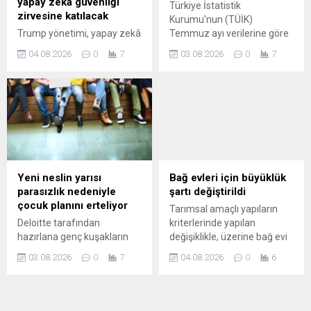
yapay zekâ güvenliği
Türkiye İstatistik
zirvesine katılacak
Kurumu'nun (TÜİK)
Trump yönetimi, yapay zekâ
Temmuz ayı verilerine göre
modelleri için gönüllü
aylık enflasyon yüzde 1,78'e
04.08.2026
0
7
03.08.2026
0
7
güvenlik testlerine yönelik
çıktı. Haziran ayında aylık
yeni çerçeveyi görüşmek
enflasyon yüzde 0,99
üzere önde gelen teknoloji
seviyesindeydi.
şirketlerini Beyaz Saray'da
bir araya getiriyor.
Yeni neslin yarısı
Bağ evleri için büyüklük
parasızlık nedeniyle
şartı değiştirildi
çocuk planını erteliyor
Tarımsal amaçlı yapıların
Deloitte tarafından
kriterlerinde yapılan
hazırlana genç kuşakların
değişiklikle, üzerine bağ evi
kariyer ve iş yaşamında
kurulmasına izin verilen
03.08.2026
0
7
04.08.2026
0
6
yaşanan değişimleri ortaya
tarım arazilerinde aranan
koymak amacıyla "Kendi
asgari büyüklük şartı 5
Koşullarında İlerleme"
hektardan 2 hektara indirildi.
başlıklı rapora göre, Z