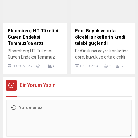
kuşağının yüzde 55'i, Y
kuşağının ise yüzde 52'si
evlilik, çocuk sahibi olma, iş
kurma veya eğitime devam
etme gibi önemli yaşam
Bloomberg HT Tüketici
Fed: Büyük ve orta
kararlarını finansal
Güven Endeksi
ölçekli şirketlerin kredi
öncelikleri doğrultusunda
Temmuz’da arttı
talebi güçlendi
ertelediğini belirtiyor.
Bloomberg HT Tüketici
Fed'in ikinci çeyrek anketine
Güven Endeksi Temmuz
göre, büyük ve orta ölçekli
ayında bir önceki aya göre
işletmelerden gelen ticari
03.08.2026
0
6
04.08.2026
0
6
yüzde 4.80 oranında artarak
kredi talebi güçlenirken,
78.22 değerini aldı.
işletmelere yönelik kredi
standartları genel olarak
Bir Yorum Yazın
değişmedi.