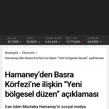
DOLAR
EURO
GRAM ALTIN
BIST 100
STERLİN
47,7050
55,0521
6.614,69
13.774,94
64,2055
Anasayfa
Ekonomi
Hamaney’den Basra Körfezi’ne ilişkin “Yeni bölgesel düzen” açıklaması
Hamaney’den Basra
Körfezi’ne ilişkin “Yeni
bölgesel düzen” açıklaması
İran lideri Mücteba Hamaney’in sosyal medya