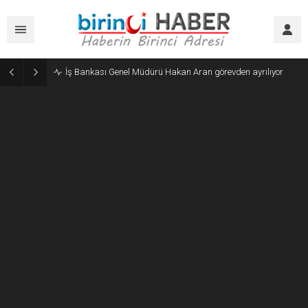
Güneş kreminde yaz-kış ayrımı azalıyor: Katılımcıların yarısı kışın da yüzüne sürüyor