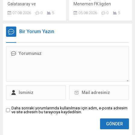
Galatasaray ve
Menemen FK ligden
Trabzonspor’un da yer aldığı
çekildiğini duyurdu.
07.08.2026
0
5
05.08.2026
0
5
7 takımda forma giyen 35
yaşındaki Senegalli futbolcu
Badou Ndiaye, KKTC ekibi
Bir Yorum Yazın
Mağusa Türk Gücü’ne
transfer oldu.
Daha sonraki yorumlarımda kullanılması için adım, e-posta adresim
ve site adresim bu tarayıcıya kaydedilsin.