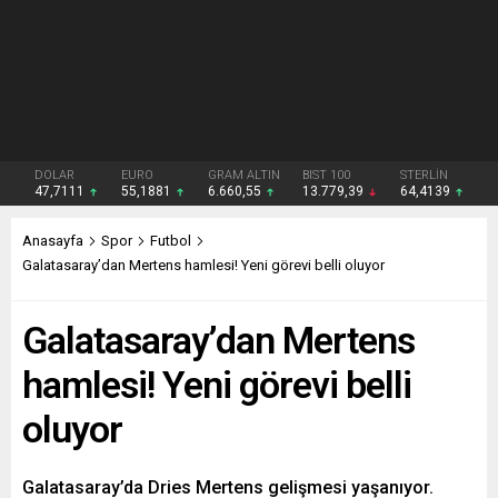
DOLAR
EURO
GRAM ALTIN
BIST 100
STERLİN
47,7111
55,1881
6.660,55
13.779,39
64,4139
Anasayfa
Spor
Futbol
Galatasaray’dan Mertens hamlesi! Yeni görevi belli oluyor
Galatasaray’dan Mertens
hamlesi! Yeni görevi belli
oluyor
Galatasaray’da Dries Mertens gelişmesi yaşanıyor.