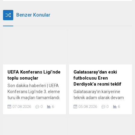
Benzer Konular
UEFA Konferans Ligi’nde
Galatasaray’dan eski
toplu sonuçlar
futbolcusu Eren
Derdiyok’a resmi teklif
Son dakika haberleri | UEFA
Konferans Ligi’nde 3. eleme
Galatasaray’ın kariyerine
turu ilk maçları tamamlandı.
teknik adam olarak devam
Toplu sonuçlar belli oldu.
eden eski futbolcusu Eren
07.08.2026
0
6
05.08.2026
0
6
Derdiyok’a teklif yaptığı ileri
sürüldü.