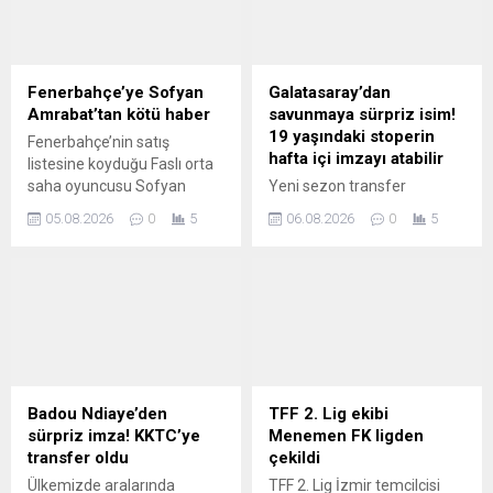
Fenerbahçe’ye Sofyan
Galatasaray’dan
Amrabat’tan kötü haber
savunmaya sürpriz isim!
19 yaşındaki stoperin
Fenerbahçe’nin satış
hafta içi imzayı atabilir
listesine koyduğu Faslı orta
saha oyuncusu Sofyan
Yeni sezon transfer
Ambarat ile ilgili flaş bir
çalışmalarını sürdüren
05.08.2026
0
5
06.08.2026
0
5
gelişme yaşandı.
Galatasaray’ın Bundesliga
ekibi Werder Bremen’in 19
yaşındaki stoperi Karim
Coulibaly’i gündemine aldığı
ileri sürüldü.
Badou Ndiaye’den
TFF 2. Lig ekibi
sürpriz imza! KKTC’ye
Menemen FK ligden
transfer oldu
çekildi
Ülkemizde aralarında
TFF 2. Lig İzmir temcilcisi