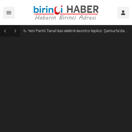
İçişleri Bakanı Çiftçi: Tüm Türkiye’de sahipsiz sokak hayvanlarının yüzde 96.5’ini toplamış durumdayız