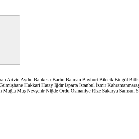
han
Artvin
Aydın
Balıkesir
Bartın
Batman
Bayburt
Bilecik
Bingöl
Bitli
Gümüşhane
Hakkari
Hatay
Iğdır
Isparta
İstanbul
İzmir
Kahramanmara
n
Muğla
Muş
Nevşehir
Niğde
Ordu
Osmaniye
Rize
Sakarya
Samsun
S