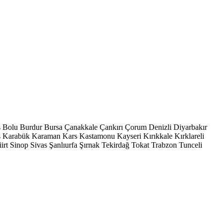
s
Bolu
Burdur
Bursa
Çanakkale
Çankırı
Çorum
Denizli
Diyarbakır
ş
Karabük
Karaman
Kars
Kastamonu
Kayseri
Kırıkkale
Kırklareli
iirt
Sinop
Sivas
Şanlıurfa
Şırnak
Tekirdağ
Tokat
Trabzon
Tunceli