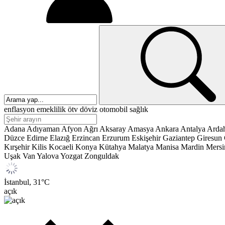
enflasyon
emeklilik
ötv
döviz
otomobil
sağlık
Adana
Adıyaman
Afyon
Ağrı
Aksaray
Amasya
Ankara
Antalya
Arda
Düzce
Edirne
Elazığ
Erzincan
Erzurum
Eskişehir
Gaziantep
Giresun
Kırşehir
Kilis
Kocaeli
Konya
Kütahya
Malatya
Manisa
Mardin
Mersi
Uşak
Van
Yalova
Yozgat
Zonguldak
İstanbul,
31
°C
açık