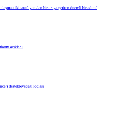
nlaşması iki tarafı yeniden bir araya getiren önemli bir adım”
larını açıkladı
ce’i destekleyeceği iddiası