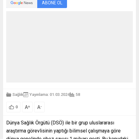
ABONE OL
Sağlık
Yayınlama: 01.03.2024
58
A
A
+
-
0
Dünya Sağlık Örgütü (DSÖ) ile bir grup uluslararası
araştırma görevlisinin yaptığı bilimsel çalışmaya göre
dünya genelinde obez sayısı 1 milyarı geçti. Bu konudaki