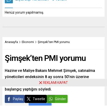
Henüz yorum yapılmamış.
Anasayfa
Ekonomi
Şimşek’ten PMI yorumu
Şimşek’ten PMI yorumu
Hazine ve Maliye Bakanı Mehmet Şimşek, satınalma
yöneticileri endeksinin 8 ay sonra 50’nin üzerine
çıktığına dikkat çekerek sanayi üretiminin yıla iyi bir
REKLAMI KAPAT
başlangıç yaptığını söyledi.
Paylaş
Tweetle
Gönder
ABONE OL