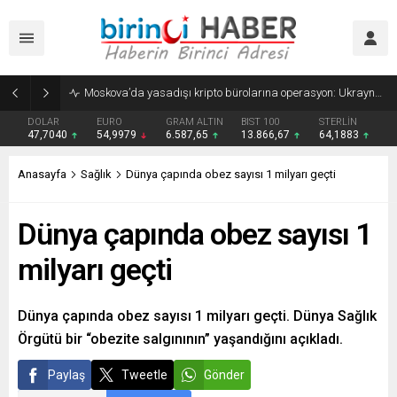
Moskova’da yasadışı kripto bürolarına operasyon: Ukraynalı dolandırıcıların paraları aklanıyordu
DOLAR
EURO
GRAM ALTIN
BIST 100
STERLİN
47,7040
54,9979
6.587,65
13.866,67
64,1883
Anasayfa
Sağlık
Dünya çapında obez sayısı 1 milyarı geçti
Dünya çapında obez sayısı 1
milyarı geçti
Dünya çapında obez sayısı 1 milyarı geçti. Dünya Sağlık
Örgütü bir “obezite salgınının” yaşandığını açıkladı.
Paylaş
Tweetle
Gönder