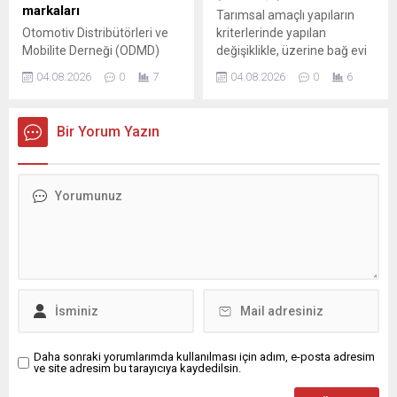
öncelikleri doğrultusunda
markaları
Tarımsal amaçlı yapıların
ertelediğini belirtiyor.
Otomotiv Distribütörleri ve
kriterlerinde yapılan
Mobilite Derneği (ODMD)
değişiklikle, üzerine bağ evi
Temmuz ayına ilişkin
kurulmasına izin verilen
04.08.2026
0
7
04.08.2026
0
6
otomotiv satış verilerini
tarım arazilerinde aranan
açıkladı. İşte bu verilere göre
asgari büyüklük şartı 5
Türkiye'de Temmuz'da en
hektardan 2 hektara indirildi.
Bir Yorum Yazın
çok satılan otomobiller...
Daha sonraki yorumlarımda kullanılması için adım, e-posta adresim
ve site adresim bu tarayıcıya kaydedilsin.