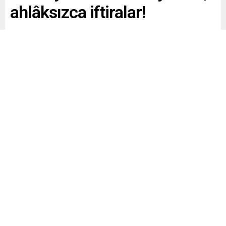
ahlâksızca iftiralar!
Son ziyaretini anlattı: İçime doğmuş gibi…
Paylaş
Tweetle
Gönder
ABONE OL
Ekonomi
Yayınlama: 14.03.2026