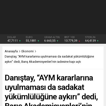
DOLAR
EURO
GRAM ALTIN
BIST 100
STERLİN
47,7111
55,1881
6.660,55
13.779,39
64,4139
Anasayfa
Ekonomi
Danıştay, “AYM kararlarına uyulmaması da sadakat yükümlülüğüne
aykırı” dedi, Barış Akademisyenleri’nin iadesine kapı açtı
Danıştay, “AYM kararlarına
uyulmaması da sadakat
yükümlülüğüne aykırı” dedi,