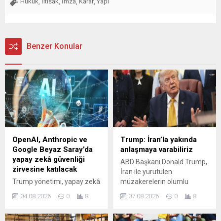
Hukuk
İltisak
İmza
Karar
Yapı
,
,
,
,
Benzer Konular
OpenAI, Anthropic ve
Trump: İran’la yakında
Google Beyaz Saray’da
anlaşmaya varabiliriz
yapay zekâ güvenliği
ABD Başkanı Donald Trump,
zirvesine katılacak
İran ile yürütülen
Trump yönetimi, yapay zekâ
müzakerelerin olumlu
modelleri için gönüllü
ilerlediğini belirterek
04.08.2026
0
8
07.08.2026
0
8
güvenlik testlerine yönelik
tarafların yakında bir
yeni çerçeveyi görüşmek
anlaşmaya varabileceğini