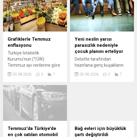
üzere önde gelen teknoloji
söyledi.
şirketlerini Beyaz Saray'da
bir araya getiriyor.
Grafiklerle Temmuz
Yeni neslin yarısı
enflasyonu
parasızlık nedeniyle
çocuk planını erteliyor
Türkiye İstatistik
Kurumu'nun (TÜİK)
Deloitte tarafından
Temmuz ayı verilerine göre
hazırlana genç kuşakların
aylık enflasyon yüzde 1,78'e
kariyer ve iş yaşamında
03.08.2026
0
7
03.08.2026
0
7
çıktı. Haziran ayında aylık
yaşanan değişimleri ortaya
enflasyon yüzde 0,99
koymak amacıyla "Kendi
seviyesindeydi.
Koşullarında İlerleme"
başlıklı rapora göre, Z
kuşağının yüzde 55'i, Y
kuşağının ise yüzde 52'si
evlilik, çocuk sahibi olma, iş
kurma veya eğitime devam
etme gibi önemli yaşam
Temmuz’da Türkiye’de
Bağ evleri için büyüklük
kararlarını finansal
en çok satılan otomobil
şartı değiştirildi