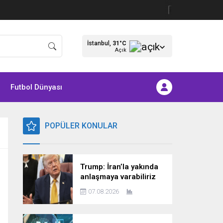
›
İstanbul,
31
°C
Açık
Futbol Dünyası
POPÜLER KONULAR
Trump: İran’la yakında
anlaşmaya varabiliriz
07.08.2026