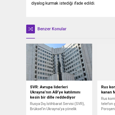
diyalog kurmak istediği ifade edildi.
Benzer Konular
SVR: Avrupa liderleri
Rus ko
Ukrayna’nın AB’ye katılımını
kanan M
kesin bir dille reddediyor
Rus kom
Rusya Dış İstihbarat Servisi (SVR),
telefon 
Brüksel’in Ukrayna’ya yönelik
Poroşen
vaatlerinin bir aldatmacadan ibaret
zanneder