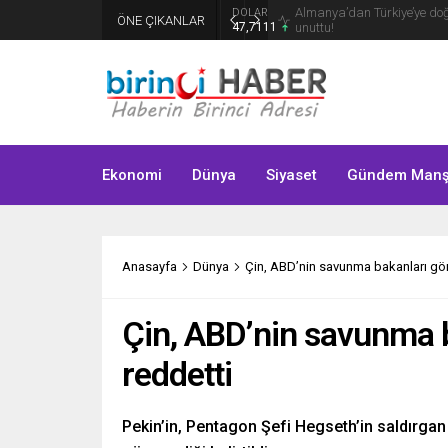
Almanya’dan Türkiye’ye doğru
DOLAR
ÖNE ÇIKANLAR
47,7111
unuttu!
EURO
55,1881
GRAM ALTIN
6.660,55
BIST 100
13.779,39
Ekonomi
Dünya
STERLİN
Siyaset
Gündem Manş
64,4139
Anasayfa
Dünya
Çin, ABD’nin savunma bakanları görü
Çin, ABD’nin savunma b
reddetti
Pekin’in, Pentagon Şefi Hegseth’in saldırgan i