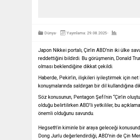
Dünya
Yayınlama: 29.08.2025
Japon Nikkei portalı, Çin’in ABD’nin iki ülke s
reddettiğini bildirdi. Bu görüşmenin, Donald T
olması beklendiğine dikkat çekildi.
Haberde, Pekin’in, ilişkileri iyileştirmek için
konuşmalarında saldırgan bir dil kullandığına dik
Söz konusunun, Pentagon Şefi’nin “Çin’in oluştu
olduğu belirtilirken ABD’li yetkililer, bu açıkla
önemli olduğunu savundu.
Hegseth’in kiminle bir araya geleceği konusund
Dong Jun’u değerlendirdiği, ABD’nin de Çin Me