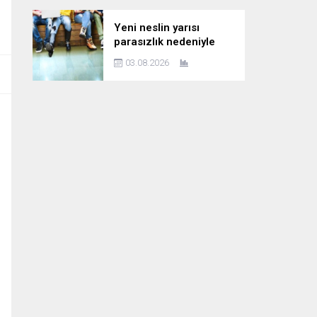
Yeni neslin yarısı
parasızlık nedeniyle
çocuk planını erteliyor
03.08.2026