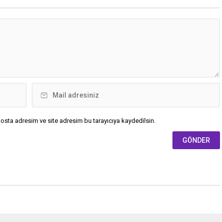
kaybına ilişkin olumsuz bir ihbar
yapılmadı.
osta adresim ve site adresim bu tarayıcıya kaydedilsin.