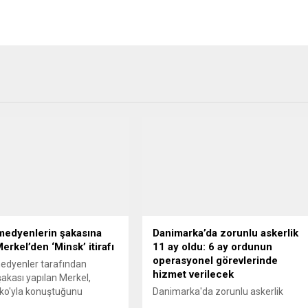
medyenlerin şakasına
Danimarka’da zorunlu askerlik
erkel’den ‘Minsk’ itirafı
11 ay oldu: 6 ay ordunun
operasyonel görevlerinde
edyenler tarafından
hizmet verilecek
şakası yapılan Merkel,
ko'yla konuştuğunu
Danimarka'da zorunlu askerlik
ek Minsk sürecine dair
süresini 4 aydan 11 aya çıkaran yeni