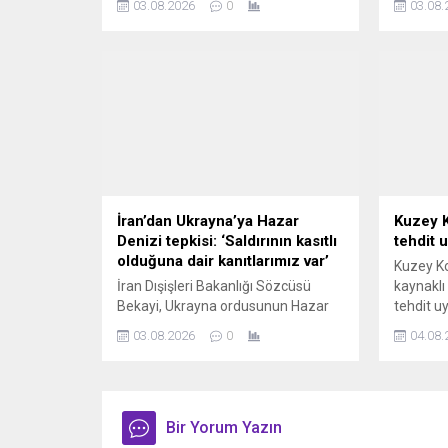
03.08.2026
0
03.08.
olduğunu kaydederek Avrupa
itirafta 
liderlerinin kapalı kapılar ardında
Kiev’in AB üyeliğini kesin olarak
reddettiğini, Ukrayna halkını da
Rusya ile çatışmada piyon olarak
kullandığını belirtti.
İran’dan Ukrayna’ya Hazar
Kuzey K
Denizi tepkisi: ‘Saldırının kasıtlı
tehdit u
olduğuna dair kanıtlarımız var’
Kuzey K
İran Dışişleri Bakanlığı Sözcüsü
kaynaklı
Bekayi, Ukrayna ordusunun Hazar
tehdit u
Denizi'nde bir İran gemisine
açıklamal
03.08.2026
0
04.08.
düzenlediği saldırının Kiev’in iddia
zedeleme
ettiği gibi kaza değil, kasıtlı
propagan
olduğunu kaydetti. Bekayi, Tahran’ın
Ukrayna’dan hesap sormak için
gerekli tüm adımları atacağını
Bir Yorum Yazın
belirtti.