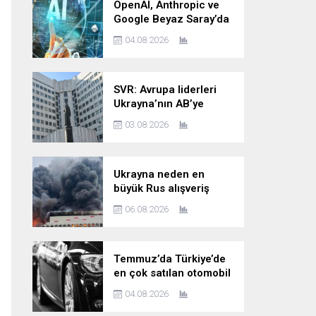
OpenAI, Anthropic ve
Google Beyaz Saray’da
yapay zekâ güvenliği
04.08.2026
zirvesine katılacak
SVR: Avrupa liderleri
Ukrayna’nın AB’ye
katılımını kesin bir dille
03.08.2026
reddediyor
Ukrayna neden en
büyük Rus alışveriş
sitesine saldırıyor?
06.08.2026
Temmuz’da Türkiye’de
en çok satılan otomobil
markaları
04.08.2026