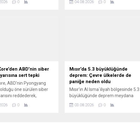
2026
0
04.08.2026
0
bulundu.
sistem yürürlüğe girdi. İlk etapta
1.600 genç göreve başlarken,
askerler temel eğitimin ardından 6
ay operasyonel görevlerde hizmet
verecek.
ore’den ABD’nin siber
Mısır’da 5.3 büyüklüğünde
yarısına sert tepki
deprem: Çevre ülkelerde de
paniğe neden oldu
ore, ABD'nin Pyongyang
 olduğu öne sürülen siber
Mısır'ın Al Isma`iliyah bölgesinde 5.3
yarısını reddederek,
büyüklüğünde deprem meydana
arın ülkenin itibarını
geldi. AFAD verilerine göre yerel
2026
0
03.08.2026
0
ye yönelik siyasi
saatle 03.00'te kaydedilen sarsıntı,
da olduğunu ifade etti.
Kahire başta olmak üzere geniş bir
bölgede hissedildi. Depremin Ürdün,
Lübnan, Filistin ve İsrail'de de
hissedildiği belirtilirken, ilk
belirlemelere göre can veya mal