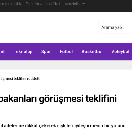
 yola çıktılar: Eşini Hırvatistan’da bir benzinlikte
‹
et
Teknoloji
Spor
Futbol
Basketbol
Voleybol
şmesi teklifini reddetti
akanları görüşmesi teklifini
fadelerine dikkat çekerek ilişkileri iyileştirmenin bir yolunu