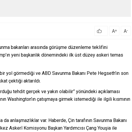
A
A
+
-
avunma bakanları arasında görüşme düzenleme teklifini
rump’ın yeni başkanlık dönemindeki ilk üst düzey askeri temas
 net bir yol görmediği ve ABD Savunma Bakanı Pete Hegseth’in son
kat çektiği aktarıldı.
rduğu tehdit gerçek ve yakın olabilir” yönündeki açıklaması
manın Washington’ın çatışmaya girmek istemediği ile ilgili kısmının
a da anlaşmazlıklar var. Haberde, Çin tarafının Savunma Bakanı
rkez Askerî Komisyonu Başkan Yardımcısı Çang Youşia ile