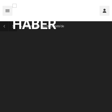
Ahmet Cingöz: “3 oyuncuyla transferi kapatıyoruz”