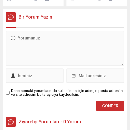
otomotiv satış verilerini
tarım arazilerinde aranan
açıkladı. İşte bu verilere göre
asgari büyüklük şartı 5
Türkiye'de Temmuz'da en
hektardan 2 hektara indirildi.
Bir Yorum Yazın
çok satılan otomobiller...
Daha sonraki yorumlarımda kullanılması için adım, e-posta adresim
ve site adresim bu tarayıcıya kaydedilsin.
Ziyaretçi Yorumları - 0 Yorum