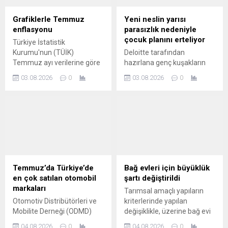
Grafiklerle Temmuz
Yeni neslin yarısı
enflasyonu
parasızlık nedeniyle
çocuk planını erteliyor
Türkiye İstatistik
Kurumu'nun (TÜİK)
Deloitte tarafından
Temmuz ayı verilerine göre
hazırlana genç kuşakların
aylık enflasyon yüzde 1,78'e
kariyer ve iş yaşamında
03.08.2026
0
03.08.2026
0
çıktı. Haziran ayında aylık
yaşanan değişimleri ortaya
enflasyon yüzde 0,99
koymak amacıyla "Kendi
seviyesindeydi.
Koşullarında İlerleme"
başlıklı rapora göre, Z
kuşağının yüzde 55'i, Y
kuşağının ise yüzde 52'si
evlilik, çocuk sahibi olma, iş
kurma veya eğitime devam
etme gibi önemli yaşam
Temmuz’da Türkiye’de
Bağ evleri için büyüklük
kararlarını finansal
en çok satılan otomobil
şartı değiştirildi
öncelikleri doğrultusunda
markaları
Tarımsal amaçlı yapıların
ertelediğini belirtiyor.
Otomotiv Distribütörleri ve
kriterlerinde yapılan
Mobilite Derneği (ODMD)
değişiklikle, üzerine bağ evi
Temmuz ayına ilişkin
kurulmasına izin verilen
04.08.2026
0
04.08.2026
0