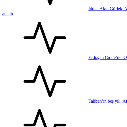
İddia: Akın Gürlek, 
anlattı
Erdoğan Cidde’de: O
Taliban’ın beş yılı: 