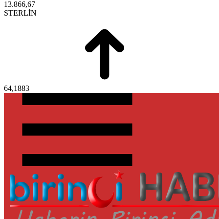
13.866,67
STERLİN
64,1883