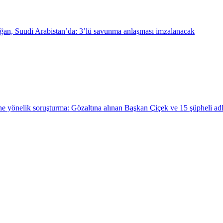
an, Suudi Arabistan’da: 3’lü savunma anlaşması imzalanacak
e yönelik soruşturma: Gözaltına alınan Başkan Çiçek ve 15 şüpheli ad