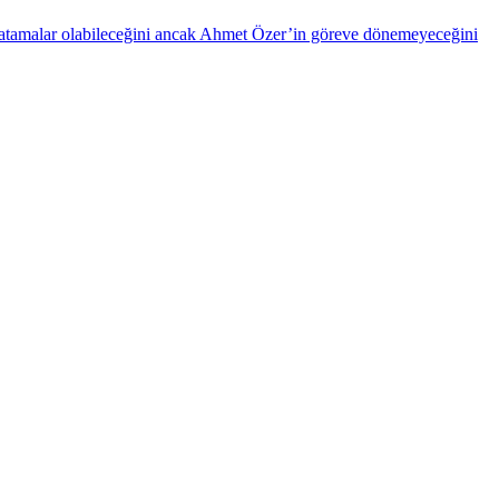
atamalar olabileceğini ancak Ahmet Özer’in göreve dönemeyeceğini