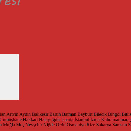
han
Artvin
Aydın
Balıkesir
Bartın
Batman
Bayburt
Bilecik
Bingöl
Bitli
Gümüşhane
Hakkari
Hatay
Iğdır
Isparta
İstanbul
İzmir
Kahramanmara
n
Muğla
Muş
Nevşehir
Niğde
Ordu
Osmaniye
Rize
Sakarya
Samsun
S