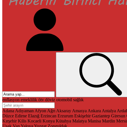
enflasyon
emeklilik
ötv
döviz
otomobil
sağlık
Adana
Adıyaman
Afyon
Ağrı
Aksaray
Amasya
Ankara
Antalya
Arda
Düzce
Edirne
Elazığ
Erzincan
Erzurum
Eskişehir
Gaziantep
Giresun
Kırşehir
Kilis
Kocaeli
Konya
Kütahya
Malatya
Manisa
Mardin
Mersi
Uşak
Van
Yalova
Yozgat
Zonguldak