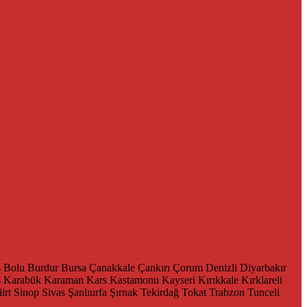
s
Bolu
Burdur
Bursa
Çanakkale
Çankırı
Çorum
Denizli
Diyarbakır
ş
Karabük
Karaman
Kars
Kastamonu
Kayseri
Kırıkkale
Kırklareli
iirt
Sinop
Sivas
Şanlıurfa
Şırnak
Tekirdağ
Tokat
Trabzon
Tunceli