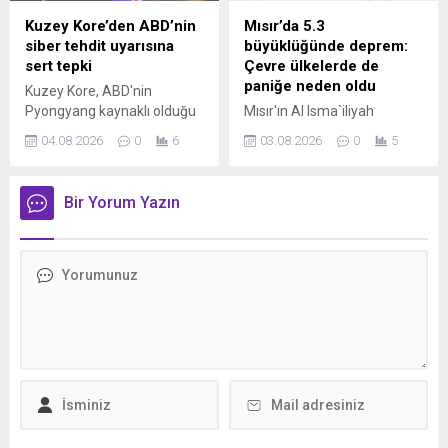
için gerekli tüm adımları
Kuzey Kore’den ABD’nin
Mısır’da 5.3
atacağını belirtti.
siber tehdit uyarısına
büyüklüğünde deprem:
sert tepki
Çevre ülkelerde de
paniğe neden oldu
Kuzey Kore, ABD'nin
Pyongyang kaynaklı olduğu
Mısır'ın Al Isma`iliyah
öne sürülen siber tehdit
bölgesinde 5.3
04.08.2026
0
6
03.08.2026
0
5
uyarısını reddederek,
büyüklüğünde deprem
açıklamaların ülkenin
meydana geldi. AFAD
itibarını zedelemeye yönelik
verilerine göre yerel saatle
Bir Yorum Yazın
siyasi propaganda olduğunu
03.00'te kaydedilen sarsıntı,
ifade etti.
Kahire başta olmak üzere
geniş bir bölgede hissedildi.
Depremin Ürdün, Lübnan,
Filistin ve İsrail'de de
hissedildiği belirtilirken, ilk
belirlemelere göre can veya
mal kaybına ilişkin olumsuz
bir ihbar yapılmadı.