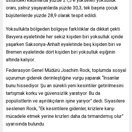
üstündeki kadınlarda yüzde 21,3’e yükselen yoksulluk
oranı, yalnız yaşayanlarda yüzde 30,3, tek başına çocuk
büyütenlerde yüzde 28,9 olarak tespit edildi.
Yoksullukta bölgeden bölgeye farklılıklar da dikkat çekti.
Bavyera eyaletinde her sekiz kişiden biri yoksulluk içinde
yaşarken Saksonya-Anhalt eyaletinde beş kişiden biri ve
Bremen eyaletinde dört kişiden biri yoksulluk eşiğinin
altında kalıyor.
Federasyon Genel Müdürü Joachim Rock, toplumda sosyal
uçurumun giderek derinleştiğine vurgu yaparak “İnsanlar
bunu hissediyor. Şu an sürekli yeni kesintiler getirilmesini
tartışmak korku ve güvensizlik yaratıyor. Bu da
popülistlerin ve aşırılıkçıların işine yarıyor” dedi. Siyasilere
seslenen Rock, “Ek kesintilere gidenler, krizlere karşı
mücadele etmek yerine krizleri daha da tırmandırmış olur”
uyarısında bulundu.