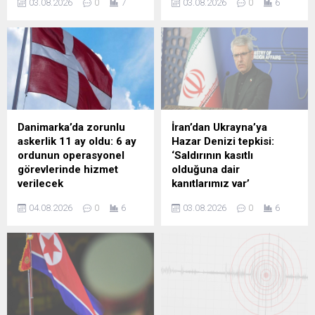
03.08.2026
0
7
03.08.2026
0
6
yönelik vaatlerinin bir
Poroşenko'yla konuştuğunu
aldatmacadan ibaret
zannederek Minsk sürecine
olduğunu kaydederek
dair itirafta bulundu.
Avrupa liderlerinin kapalı
kapılar ardında Kiev’in AB
üyeliğini kesin olarak
reddettiğini, Ukrayna halkını
da Rusya ile çatışmada
piyon olarak kullandığını
Danimarka’da zorunlu
İran’dan Ukrayna’ya
belirtti.
askerlik 11 ay oldu: 6 ay
Hazar Denizi tepkisi:
ordunun operasyonel
‘Saldırının kasıtlı
görevlerinde hizmet
olduğuna dair
verilecek
kanıtlarımız var’
Danimarka'da zorunlu
İran Dışişleri Bakanlığı
04.08.2026
0
6
03.08.2026
0
6
askerlik süresini 4 aydan 11
Sözcüsü Bekayi, Ukrayna
aya çıkaran yeni sistem
ordusunun Hazar Denizi'nde
yürürlüğe girdi. İlk etapta
bir İran gemisine
1.600 genç göreve
düzenlediği saldırının Kiev’in
başlarken, askerler temel
iddia ettiği gibi kaza değil,
eğitimin ardından 6 ay
kasıtlı olduğunu kaydetti.
operasyonel görevlerde
Bekayi, Tahran’ın
hizmet verecek.
Ukrayna’dan hesap sormak