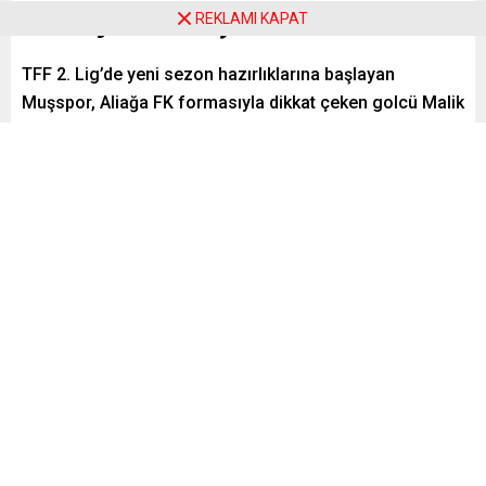
ekibiyle anlaştı!
REKLAMI KAPAT
TFF 2. Lig’de yeni sezon hazırlıklarına başlayan
Muşspor, Aliağa FK formasıyla dikkat çeken golcü Malik
Karaahmet ile prensip anlaşmasına vardı.
Paylaş
Tweetle
Gönder
ABONE OL