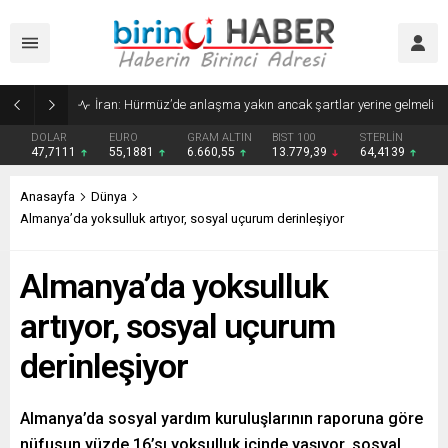
İran: Hürmüz’de anlaşma yakın ancak şartlar yerine gelmeli
DOLAR
EURO
GRAM ALTIN
BIST 100
STERLİN
47,7111
55,1881
6.660,55
13.779,39
64,4139
Anasayfa
Dünya
Almanya’da yoksulluk artıyor, sosyal uçurum derinleşiyor
Almanya’da yoksulluk
artıyor, sosyal uçurum
derinleşiyor
Almanya’da sosyal yardım kuruluşlarının raporuna göre
nüfusun yüzde 16’sı yoksulluk içinde yaşıyor, sosyal