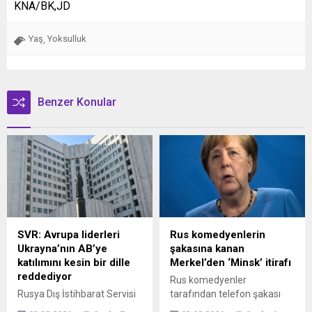
KNA/BK,JD
Yaş
Yoksulluk
,
Benzer Konular
SVR: Avrupa liderleri
Rus komedyenlerin
Ukrayna’nın AB’ye
şakasına kanan
katılımını kesin bir dille
Merkel’den ‘Minsk’ itirafı
reddediyor
Rus komedyenler
Rusya Dış İstihbarat Servisi
tarafından telefon şakası
(SVR), Brüksel’in Ukrayna’ya
yapılan Merkel,