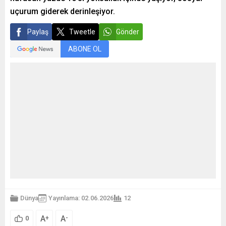
uçurum giderek derinleşiyor.
Paylaş
Tweetle
Gönder
ABONE OL
Dünya
Yayınlama: 02.06.2026
12
A
A
+
-
0