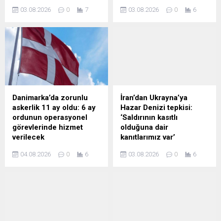
(SVR), Brüksel’in Ukrayna’ya
yapılan Merkel,
03.08.2026
0
7
03.08.2026
0
6
yönelik vaatlerinin bir
Poroşenko'yla konuştuğunu
aldatmacadan ibaret
zannederek Minsk sürecine
olduğunu kaydederek
dair itirafta bulundu.
Avrupa liderlerinin kapalı
kapılar ardında Kiev’in AB
üyeliğini kesin olarak
reddettiğini, Ukrayna halkını
da Rusya ile çatışmada
piyon olarak kullandığını
Danimarka’da zorunlu
İran’dan Ukrayna’ya
belirtti.
askerlik 11 ay oldu: 6 ay
Hazar Denizi tepkisi:
ordunun operasyonel
‘Saldırının kasıtlı
görevlerinde hizmet
olduğuna dair
verilecek
kanıtlarımız var’
Danimarka'da zorunlu
İran Dışişleri Bakanlığı
04.08.2026
0
6
03.08.2026
0
6
askerlik süresini 4 aydan 11
Sözcüsü Bekayi, Ukrayna
aya çıkaran yeni sistem
ordusunun Hazar Denizi'nde
yürürlüğe girdi. İlk etapta
bir İran gemisine
1.600 genç göreve
düzenlediği saldırının Kiev’in
başlarken, askerler temel
iddia ettiği gibi kaza değil,
eğitimin ardından 6 ay
kasıtlı olduğunu kaydetti.
operasyonel görevlerde
Bekayi, Tahran’ın