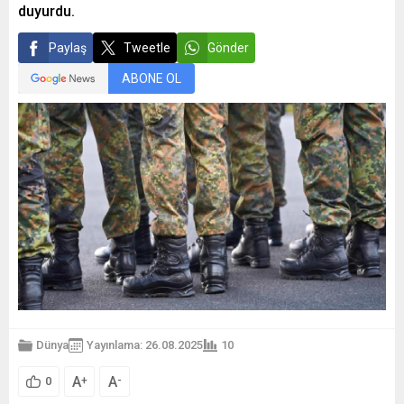
duyurdu.
Paylaş
Tweetle
Gönder
ABONE OL
Dünya
Yayınlama: 26.08.2025
10
A
A
+
-
0