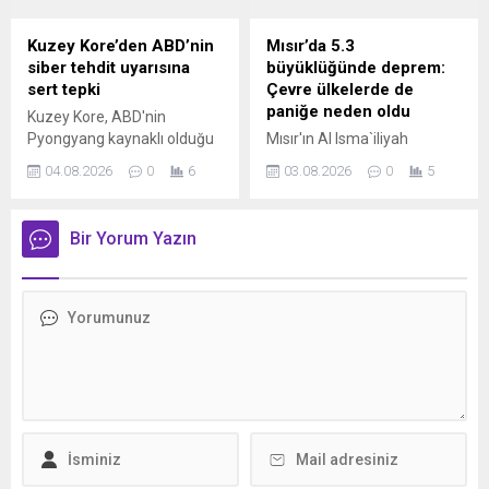
hizmet verecek.
Ukrayna’dan hesap sormak
için gerekli tüm adımları
Kuzey Kore’den ABD’nin
Mısır’da 5.3
atacağını belirtti.
siber tehdit uyarısına
büyüklüğünde deprem:
sert tepki
Çevre ülkelerde de
paniğe neden oldu
Kuzey Kore, ABD'nin
Pyongyang kaynaklı olduğu
Mısır'ın Al Isma`iliyah
öne sürülen siber tehdit
bölgesinde 5.3
04.08.2026
0
6
03.08.2026
0
5
uyarısını reddederek,
büyüklüğünde deprem
açıklamaların ülkenin
meydana geldi. AFAD
itibarını zedelemeye yönelik
verilerine göre yerel saatle
Bir Yorum Yazın
siyasi propaganda olduğunu
03.00'te kaydedilen sarsıntı,
ifade etti.
Kahire başta olmak üzere
geniş bir bölgede hissedildi.
Depremin Ürdün, Lübnan,
Filistin ve İsrail'de de
hissedildiği belirtilirken, ilk
belirlemelere göre can veya
mal kaybına ilişkin olumsuz
bir ihbar yapılmadı.