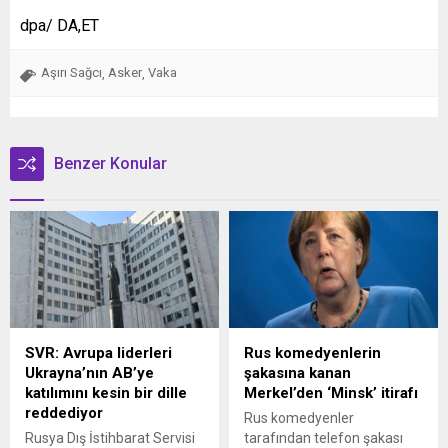
dpa/ DA,ET
Aşırı Sağcı
Asker
Vaka
,
,
Benzer Konular
SVR: Avrupa liderleri
Rus komedyenlerin
Ukrayna’nın AB’ye
şakasına kanan
katılımını kesin bir dille
Merkel’den ‘Minsk’ itirafı
reddediyor
Rus komedyenler
Rusya Dış İstihbarat Servisi
tarafından telefon şakası