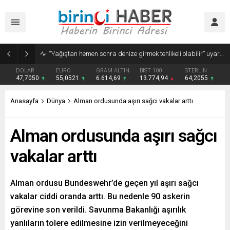
ABD’de temyiz mahkemesi, Trump’ın Kongre onayı olmadan Beyaz Saray’da balo salonu inşa edemeyeceğine hükmetti
DOLAR
EURO
GRAM ALTIN
BIST 100
STERLİN
47,7050
55,0521
6.614,69
13.774,94
64,2055
Anasayfa
Dünya
Alman ordusunda aşırı sağcı vakalar arttı
Alman ordusunda aşırı sağcı
vakalar arttı
Alman ordusu Bundeswehr’de geçen yıl aşırı sağcı
vakalar ciddi oranda arttı. Bu nedenle 90 askerin
görevine son verildi. Savunma Bakanlığı aşırılık
yanlıların tolere edilmesine izin verilmeyeceğini