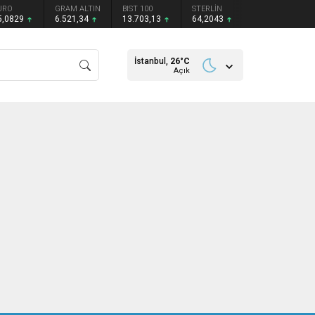
URO
GRAM ALTIN
BIST 100
STERLİN
5,0829
6.521,34
13.703,13
64,2043
İstanbul,
26
°C
Açık