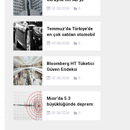
katılımını kesin bir dille
03.08.2026
6
reddediyor
Temmuz’da Türkiye’de
en çok satılan otomobil
markaları
04.08.2026
6
Bloomberg HT Tüketici
Güven Endeksi
Temmuz’da arttı
03.08.2026
6
Mısır’da 5.3
büyüklüğünde deprem:
Çevre ülkelerde de
03.08.2026
5
paniğe neden oldu