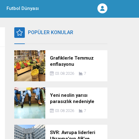
Futbol Dünyası
POPÜLER KONULAR
Grafiklerle Temmuz
enflasyonu
03.08.2026
7
Yeni neslin yarısı
parasızlık nedeniyle
çocuk planını erteliyor
03.08.2026
7
SVR: Avrupa liderleri
Ukrayna’nın AB’ye