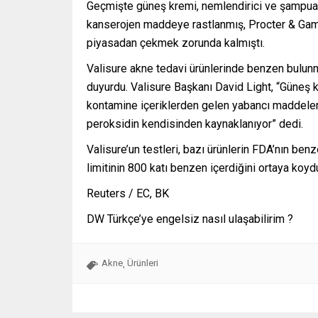
Geçmişte güneş kremi, nemlendirici ve şampuan 
kanserojen maddeye rastlanmış, Procter & Gamb
piyasadan çekmek zorunda kalmıştı.
Valisure akne tedavi ürünlerinde benzen bulunm
duyurdu. Valisure Başkanı David Light, “Güneş 
kontamine içeriklerden gelen yabancı maddelerd
peroksidin kendisinden kaynaklanıyor” dedi.
Valisure’un testleri, bazı ürünlerin FDA’nın ben
limitinin 800 katı benzen içerdiğini ortaya koyd
Reuters / EC, BK
DW Türkçe’ye engelsiz nasıl ulaşabilirim ?
Akne
Ürünleri
,