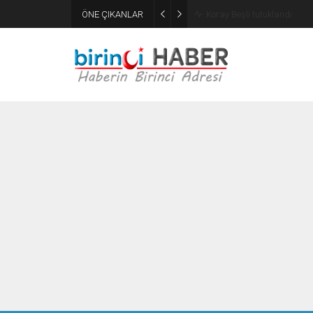
ÖNE ÇIKANLAR
Koray Beşli tutuklandı