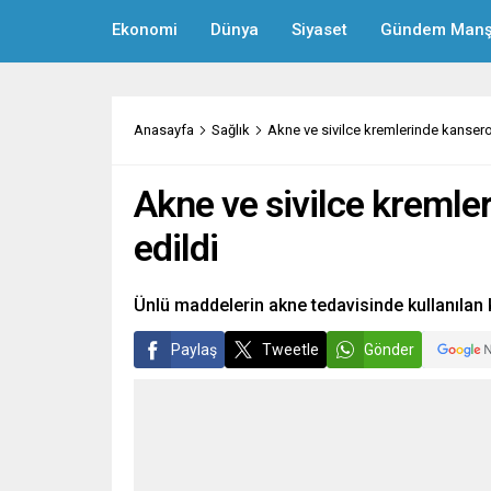
Ekonomi
Dünya
Siyaset
Gündem Manş
Anasayfa
Sağlık
Akne ve sivilce kremlerinde kansero
Akne ve sivilce kremle
edildi
Ünlü maddelerin akne tedavisinde kullanıla
Paylaş
Tweetle
Gönder