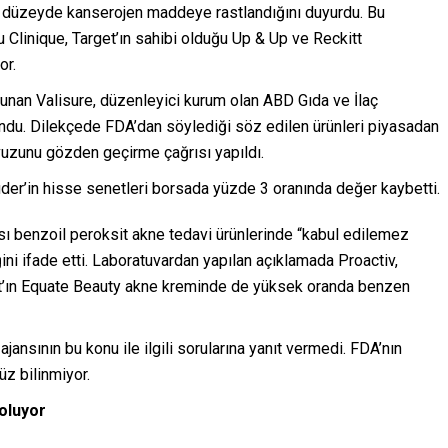
ek düzeyde kanserojen maddeye rastlandığını duyurdu. Bu
 Clinique, Target’ın sahibi olduğu Up & Up ve Reckitt
or.
unan Valisure, düzenleyici kurum olan ABD Gıda ve İlaç
 sundu. Dilekçede FDA’dan söylediği söz edilen ürünleri piyasadan
vuzunu gözden geçirme çağrısı yapıldı.
der’in hisse senetleri borsada yüzde 3 oranında değer kaybetti.
sı benzoil peroksit akne tedavi ürünlerinde “kabul edilemez
i ifade etti. Laboratuvardan yapılan açıklamada Proactiv,
t’ın Equate Beauty akne kreminde de yüksek oranda benzen
jansının bu konu ile ilgili sorularına yanıt vermedi. FDA’nın
üz bilinmiyor.
oluyor