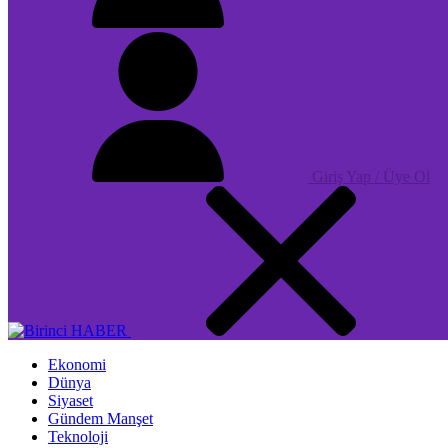
Giriş Yap / Üye Ol
Ekonomi
Dünya
Siyaset
Gündem Manşet
Teknoloji