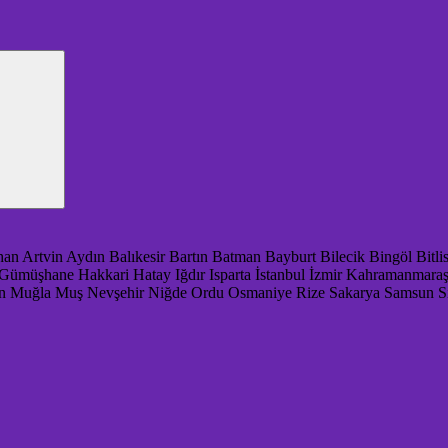
han
Artvin
Aydın
Balıkesir
Bartın
Batman
Bayburt
Bilecik
Bingöl
Bitli
Gümüşhane
Hakkari
Hatay
Iğdır
Isparta
İstanbul
İzmir
Kahramanmara
n
Muğla
Muş
Nevşehir
Niğde
Ordu
Osmaniye
Rize
Sakarya
Samsun
S