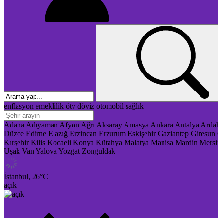
enflasyon
emeklilik
ötv
döviz
otomobil
sağlık
Adana
Adıyaman
Afyon
Ağrı
Aksaray
Amasya
Ankara
Antalya
Arda
Düzce
Edirne
Elazığ
Erzincan
Erzurum
Eskişehir
Gaziantep
Giresun
Kırşehir
Kilis
Kocaeli
Konya
Kütahya
Malatya
Manisa
Mardin
Mersi
Uşak
Van
Yalova
Yozgat
Zonguldak
İstanbul,
26
°C
açık