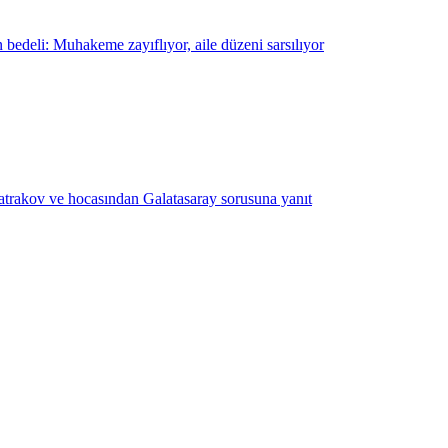
edeli: Muhakeme zayıflıyor, aile düzeni sarsılıyor
atrakov ve hocasından Galatasaray sorusuna yanıt