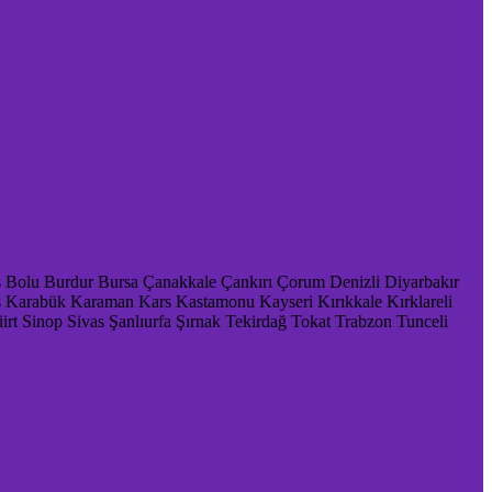
s
Bolu
Burdur
Bursa
Çanakkale
Çankırı
Çorum
Denizli
Diyarbakır
ş
Karabük
Karaman
Kars
Kastamonu
Kayseri
Kırıkkale
Kırklareli
iirt
Sinop
Sivas
Şanlıurfa
Şırnak
Tekirdağ
Tokat
Trabzon
Tunceli