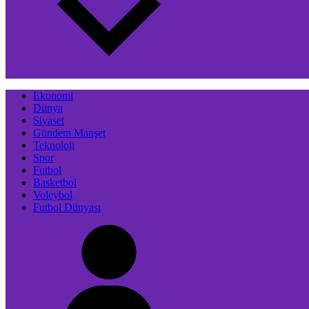
Ekonomi
Dünya
Siyaset
Gündem Manşet
Teknoloji
Spor
Futbol
Basketbol
Voleybol
Futbol Dünyası