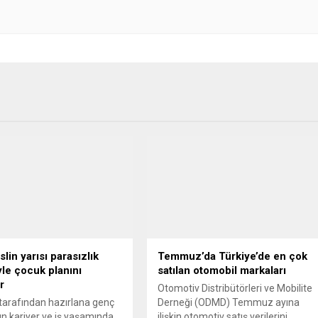
lin yarısı parasızlık
Temmuz’da Türkiye’de en çok
le çocuk planını
satılan otomobil markaları
r
Otomotiv Distribütörleri ve Mobilite
 tarafından hazırlana genç
Derneği (ODMD) Temmuz ayına
ın kariyer ve iş yaşamında
ilişkin otomotiv satış verilerini