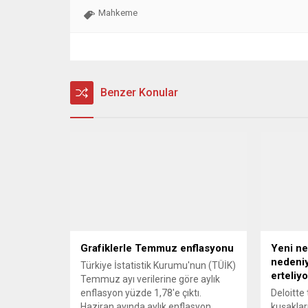
Mahkeme
Benzer Konular
Grafiklerle Temmuz enflasyonu
Yeni nes
nedeniy
Türkiye İstatistik Kurumu'nun (TÜİK)
erteliyo
Temmuz ayı verilerine göre aylık
enflasyon yüzde 1,78'e çıktı.
Deloitte
Haziran ayında aylık enflasyon
kuşaklar