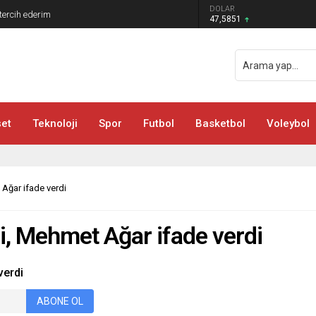
DOLAR
ercih ederim
47,5851
EURO
55,1265
GRAM ALTIN
6.552,32
BIST 100
13.703,13
et
Teknoloji
Spor
Futbol
Basketbol
STERLİN
Voleybol
64,2466
Ağar ifade verdi
i, Mehmet Ağar ifade verdi
verdi
ABONE OL