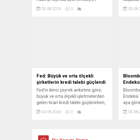
yüzde 0,99 seviyesindeydi.
yaşanan 
03.08.2026
0
03.08.
amacıyla
İlerleme"
kuşağını
yüzde 52'
olma, iş
etme gib
finansal
ertelediği
Fed: Büyük ve orta ölçekli
Bloomb
şirketlerin kredi talebi güçlendi
Endeksi
Fed'in ikinci çeyrek anketine göre,
Bloombe
büyük ve orta ölçekli işletmelerden
Endeksi
gelen ticari kredi talebi güçlenirken,
aya göre
işletmelere yönelik kredi
artarak 7
04.08.2026
0
03.08.
standartları genel olarak değişmedi.