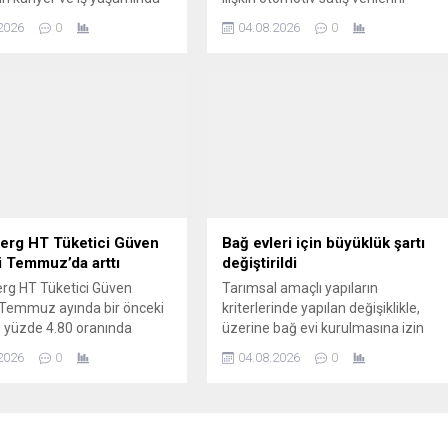
değişimleri ortaya koymak
açıkladı. İşte bu verilere göre
2026
0
04.08.2026
0
 "Kendi Koşullarında
Türkiye'de Temmuz'da en çok
 başlıklı rapora göre, Z
satılan otomobiller...
n yüzde 55'i, Y kuşağının ise
si evlilik, çocuk sahibi
 kurma veya eğitime devam
i önemli yaşam kararlarını
 öncelikleri doğrultusunda
ni belirtiyor.
erg HT Tüketici Güven
Bağ evleri için büyüklük şartı
 Temmuz’da arttı
değiştirildi
rg HT Tüketici Güven
Tarımsal amaçlı yapıların
 Temmuz ayında bir önceki
kriterlerinde yapılan değişiklikle,
 yüzde 4.80 oranında
üzerine bağ evi kurulmasına izin
8.22 değerini aldı.
verilen tarım arazilerinde aranan
2026
0
04.08.2026
0
asgari büyüklük şartı 5 hektardan 2
hektara indirildi.