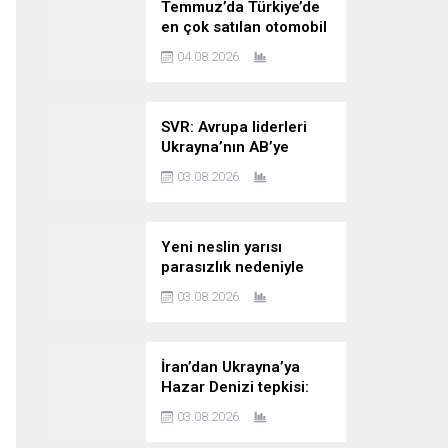
Temmuz’da Türkiye’de
en çok satılan otomobil
markaları
04.08.2026
SVR: Avrupa liderleri
Ukrayna’nın AB’ye
katılımını kesin bir dille
03.08.2026
reddediyor
Yeni neslin yarısı
parasızlık nedeniyle
çocuk planını erteliyor
03.08.2026
İran’dan Ukrayna’ya
Hazar Denizi tepkisi:
‘Saldırının kasıtlı
03.08.2026
olduğuna dair
kanıtlarımız var’