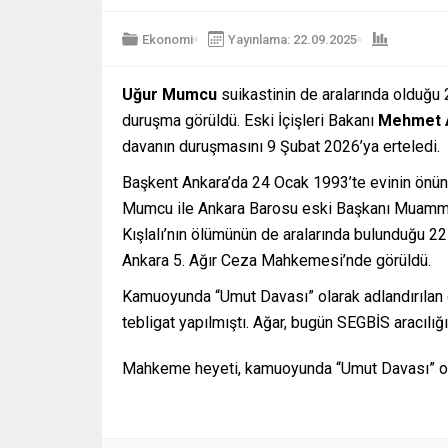
Ekonomi
Yayınlama: 22.09.2025
Uğur Mumcu
suikastinin de aralarında olduğu
duruşma görüldü. Eski İçişleri Bakanı
Mehmet 
davanın duruşmasını 9 Şubat 2026’ya erteledi.
Başkent Ankara’da 24 Ocak 1993’te evinin önü
Mumcu ile Ankara Barosu eski Başkanı Muamme
Kışlalı’nın ölümünün de aralarında bulunduğu 2
Ankara 5. Ağır Ceza Mahkemesi’nde görüldü.
Kamuoyunda “Umut Davası” olarak adlandırılan 
tebligat yapılmıştı. Ağar, bugün SEGBİS aracıl
Mahkeme heyeti, kamuoyunda “Umut Davası” ola