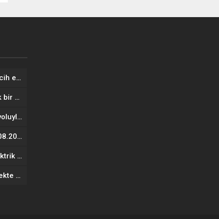
Trump: Anlaşma yapmayı tercih ederim
Trump: Beyaz Saray’da büyük bir askeri kompleks inşa etmeye başladım
NATO’nun Ukrayna’ya deniz yoluyla sevkiyatı durma noktasında: Yığılan kargolar demiryolunu kilitledi
Resmi Gazete’de bugün (06.08.2026)
Moldova’da enerji alarmı: Elektrik açığı ve kesinti riski
Türk Telekom’dan ikinci çeyrekte beklenti üstü net kâr