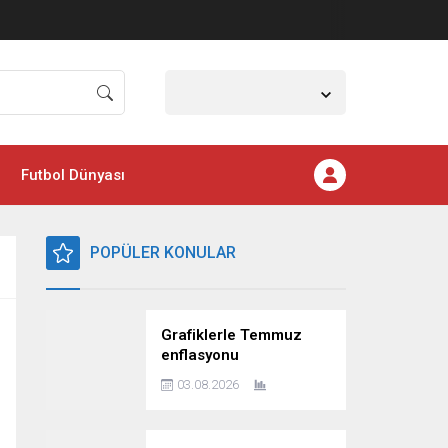
İstanbul,
26
°C
Açık
Futbol Dünyası
POPÜLER KONULAR
Grafiklerle Temmuz
enflasyonu
03.08.2026