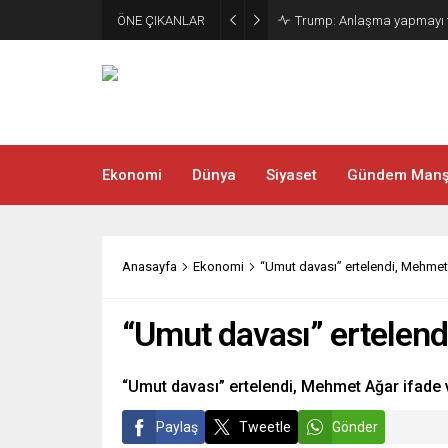
ÖNE ÇIKANLAR
Trump: Anlaşma yapmayı t
Ekonomi
Dünya
Siyaset
Gündem Manş
Anasayfa
Ekonomi
“Umut davası” ertelendi, Mehmet 
“Umut davası” ertelend
“Umut davası” ertelendi, Mehmet Ağar ifade 
Paylaş
Tweetle
Gönder