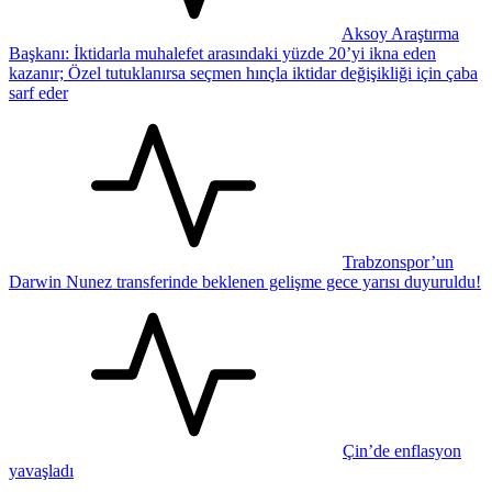
Aksoy Araştırma
Başkanı: İktidarla muhalefet arasındaki yüzde 20’yi ikna eden
kazanır; Özel tutuklanırsa seçmen hınçla iktidar değişikliği için çaba
sarf eder
Trabzonspor’un
Darwin Nunez transferinde beklenen gelişme gece yarısı duyuruldu!
Çin’de enflasyon
yavaşladı