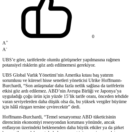
0
+
A
-
A
UBS’e göre, tarifelerde olumlu görüşmeler yapılmasına rağmen
potansiyel risklerin göz ardı edilmemesi gerekiyor.
UBS Global Varlık Yönetimi’nin Amerika kıtası baş yatırım
sorumlusu ve küresel hisse senetleri yöneticisi Ulrike Hoffmann-
Burchardi, “Son anlaşmalar daha fazla netlik sağlasa da tarifelerin
etkisi göz ardı edilemez. ABD’nin Avrupa Birliği ve Japonya’ya
uyguladığı çoğu ürün için yüzde 15’lik tarife oranı, önceden tehdide
varan seviyelerden daha düşük olsa da, bu yüksek vergiler büyüme
için hâlâ rüzgarı tersine çevirecektir” dedi.
Hoffmann-Burchardi, “Temel senaryomuz ABD tüketicisinin
direncinin ekonomiyi resesyondan koruması yönünde, ancak
enflasyon üzerindeki beklenenden daha büyük etkiler ya da şirket