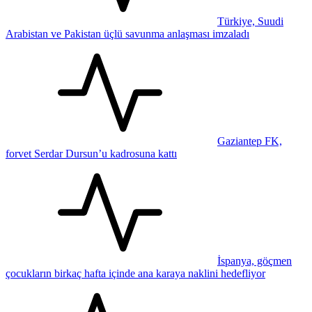
Türkiye, Suudi
Arabistan ve Pakistan üçlü savunma anlaşması imzaladı
Gaziantep FK,
forvet Serdar Dursun’u kadrosuna kattı
İspanya, göçmen
çocukların birkaç hafta içinde ana karaya naklini hedefliyor