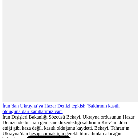
İran’dan Ukrayna’ya Hazar Denizi tepkisi: ‘Saldırının kasıtlı
olduğuna dair kanıtlarımız var’
İran Dışişleri Bakanlığı Sözcüsü Bekayi, Ukrayna ordusunun Hazar
Denizi'nde bir İran gemisine düzenlediği saldırının Kiev’in iddia
ettiği gibi kaza değil, kasıtlı olduğunu kaydetti. Bekayi, Tahran’ın
Ukrayna’dan hesap sormak için gerekli tüm adımları atacağını