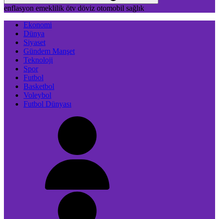
enflasyon
emeklilik
ötv
döviz
otomobil
sağlık
Ekonomi
Dünya
Siyaset
Gündem Manşet
Teknoloji
Spor
Futbol
Basketbol
Voleybol
Futbol Dünyası