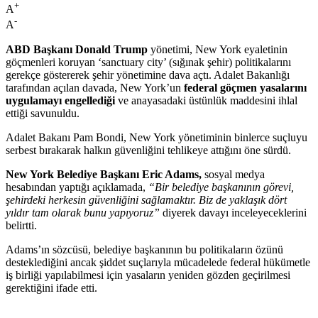
+
A
-
A
ABD Başkanı Donald Trump
yönetimi, New York eyaletinin
göçmenleri koruyan ‘sanctuary city’ (sığınak şehir) politikalarını
gerekçe göstererek şehir yönetimine dava açtı. Adalet Bakanlığı
tarafından açılan davada, New York’un
federal göçmen yasalarını
uygulamayı engellediği
ve anayasadaki üstünlük maddesini ihlal
ettiği savunuldu.
Adalet Bakanı Pam Bondi, New York yönetiminin binlerce suçluyu
serbest bırakarak halkın güvenliğini tehlikeye attığını öne sürdü.
New York Belediye Başkanı Eric Adams,
sosyal medya
hesabından yaptığı açıklamada,
“Bir belediye başkanının görevi,
şehirdeki herkesin güvenliğini sağlamaktır. Biz de yaklaşık dört
yıldır tam olarak bunu yapıyoruz”
diyerek davayı inceleyeceklerini
belirtti.
Adams’ın sözcüsü, belediye başkanının bu politikaların özünü
desteklediğini ancak şiddet suçlarıyla mücadelede federal hükümetle
iş birliği yapılabilmesi için yasaların yeniden gözden geçirilmesi
gerektiğini ifade etti.