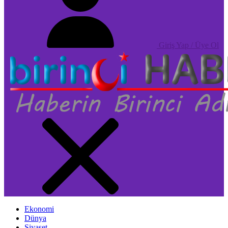
Giriş Yap / Üye Ol
Ekonomi
Dünya
Siyaset