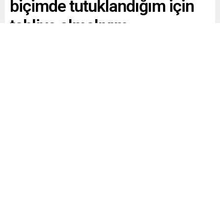
biçimde tutuklandığım için
tahliye olmalıyım
Ahmet Özer’den Bahçeli’nin tahliye çağrısına yanıt:
Haksız ve hukuksuz bir biçimde tutuklandığım için
tahliye olmalıyım
Paylaş
Tweetle
Gönder
ABONE OL