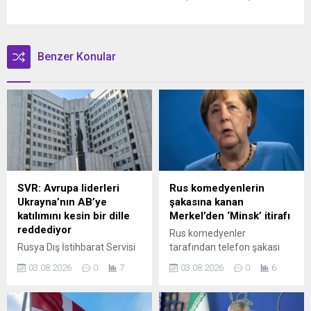
Benzer Konular
SVR: Avrupa liderleri
Rus komedyenlerin
Ukrayna’nın AB’ye
şakasına kanan
katılımını kesin bir dille
Merkel’den ‘Minsk’ itirafı
reddediyor
Rus komedyenler
Rusya Dış İstihbarat Servisi
tarafından telefon şakası
(SVR), Brüksel’in Ukrayna’ya
yapılan Merkel,
03.08.2026
0
7
03.08.2026
0
6
yönelik vaatlerinin bir
Poroşenko'yla konuştuğunu
aldatmacadan ibaret
zannederek Minsk sürecine
olduğunu kaydederek
dair itirafta bulundu.