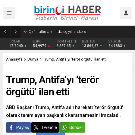
Çin’in altın alımında üç yılın rekoru
DOLAR
EURO
GRAM ALTIN
BIST 100
STERLİN
47,7040
54,9979
6.587,65
13.866,67
64,1883
Anasayfa
Dünya
Trump, Antifa’yı ‘terör örgütü’ ilan etti
Trump, Antifa’yı ‘terör
örgütü’ ilan etti
ABD Başkanı Trump, Antifa adlı harekatı ‘terör örgütü’
olarak tanımlayan başkanlık kararnamesini imzaladı.
Paylaş
Tweetle
Gönder