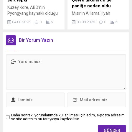
sert tepki
Çevre ülkelerde de
paniğe neden oldu
Kuzey Kore, ABD'nin
Pyongyang kaynaklı olduğu
Mısır'ın Al Isma`iliyah
öne sürülen siber tehdit
bölgesinde 5.3
04.08.2026
0
6
03.08.2026
0
5
uyarısını reddederek,
büyüklüğünde deprem
açıklamaların ülkenin
meydana geldi. AFAD
itibarını zedelemeye yönelik
verilerine göre yerel saatle
Bir Yorum Yazın
siyasi propaganda olduğunu
03.00'te kaydedilen sarsıntı,
ifade etti.
Kahire başta olmak üzere
geniş bir bölgede hissedildi.
Depremin Ürdün, Lübnan,
Filistin ve İsrail'de de
hissedildiği belirtilirken, ilk
belirlemelere göre can veya
mal kaybına ilişkin olumsuz
bir ihbar yapılmadı.
Daha sonraki yorumlarımda kullanılması için adım, e-posta adresim
ve site adresim bu tarayıcıya kaydedilsin.