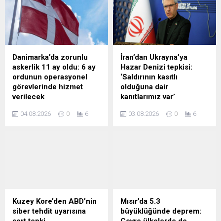
Avrupa liderlerinin kapalı
kapılar ardında Kiev’in AB
üyeliğini kesin olarak
reddettiğini, Ukrayna halkını
da Rusya ile çatışmada
piyon olarak kullandığını
Danimarka’da zorunlu
İran’dan Ukrayna’ya
belirtti.
askerlik 11 ay oldu: 6 ay
Hazar Denizi tepkisi:
ordunun operasyonel
‘Saldırının kasıtlı
görevlerinde hizmet
olduğuna dair
verilecek
kanıtlarımız var’
Danimarka'da zorunlu
İran Dışişleri Bakanlığı
04.08.2026
0
6
03.08.2026
0
6
askerlik süresini 4 aydan 11
Sözcüsü Bekayi, Ukrayna
aya çıkaran yeni sistem
ordusunun Hazar Denizi'nde
yürürlüğe girdi. İlk etapta
bir İran gemisine
1.600 genç göreve
düzenlediği saldırının Kiev’in
başlarken, askerler temel
iddia ettiği gibi kaza değil,
eğitimin ardından 6 ay
kasıtlı olduğunu kaydetti.
operasyonel görevlerde
Bekayi, Tahran’ın
hizmet verecek.
Ukrayna’dan hesap sormak
için gerekli tüm adımları
Kuzey Kore’den ABD’nin
Mısır’da 5.3
atacağını belirtti.
siber tehdit uyarısına
büyüklüğünde deprem: