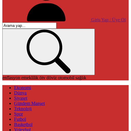
Giriş Yap / Üye Ol
enflasyon
emeklilik
ötv
döviz
otomobil
sağlık
Ekonomi
Dünya
Siyaset
Gündem Manşet
Teknoloji
Spor
Futbol
Basketbol
Voleybol