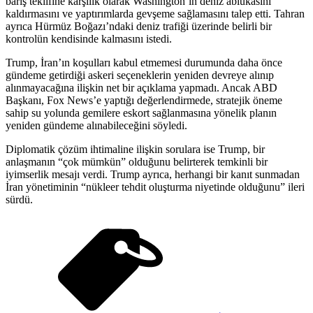
barış teklifine karşılık olarak Washington’ın deniz ablukasını
kaldırmasını ve yaptırımlarda gevşeme sağlamasını talep etti. Tahran
ayrıca Hürmüz Boğazı’ndaki deniz trafiği üzerinde belirli bir
kontrolün kendisinde kalmasını istedi.
Trump, İran’ın koşulları kabul etmemesi durumunda daha önce
gündeme getirdiği askeri seçeneklerin yeniden devreye alınıp
alınmayacağına ilişkin net bir açıklama yapmadı. Ancak ABD
Başkanı, Fox News’e yaptığı değerlendirmede, stratejik öneme
sahip su yolunda gemilere eskort sağlanmasına yönelik planın
yeniden gündeme alınabileceğini söyledi.
Diplomatik çözüm ihtimaline ilişkin sorulara ise Trump, bir
anlaşmanın “çok mümkün” olduğunu belirterek temkinli bir
iyimserlik mesajı verdi. Trump ayrıca, herhangi bir kanıt sunmadan
İran yönetiminin “nükleer tehdit oluşturma niyetinde olduğunu” ileri
sürdü.