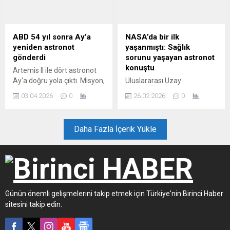
Kremlin’de bir görüşme
gerçekleştirdi.
ABD 54 yıl sonra Ay’a
NASA’da bir ilk
yeniden astronot
yaşanmıştı: Sağlık
gönderdi
sorunu yaşayan astronot
konuştu
Artemis II ile dört astronot
Ay'a doğru yola çıktı. Misyon,
Uluslararası Uzay
Apollo 13'ün yaklaşık 400
İstasyonu'nda görev yapan
03.04.2026
0
26.02.2026
0
bin kilometrelik rekorunu
deneyimli NASA astronotu
aşarak insanlığın en uzak
Mike Fincke'nin, Crew-11
uzay uçuşunu
ekibinin erken dönmesine
Daha Fazla İçerik Yükle
gerçekleştirmeyi hedefliyor.
neden olan tıbbi durumu
yaşayan isim olduğu
açıklandı. Fincke, sağlık
durumuyla ilgili detaylı bilgi
vermedi, rehabilitasyon
sürecine devam ettiğini
Günün önemli gelişmelerini takip etmek için Türkiye'nin Birinci Haber
aktardı.
sitesini takip edin.