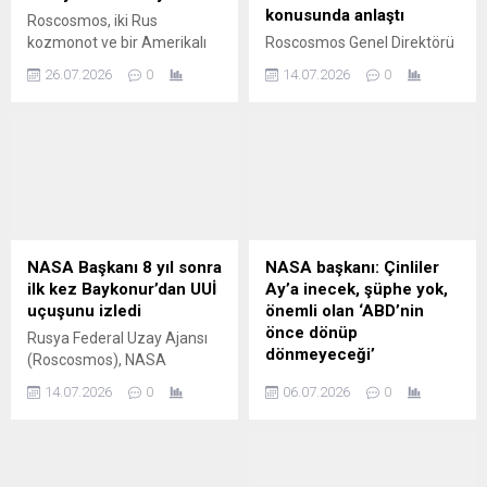
konusunda anlaştı
Roscosmos, iki Rus
kozmonot ve bir Amerikalı
Roscosmos Genel Direktörü
astronotu taşıyan Soyuz
Dmitriy Bakanov, Rusya ve
26.07.2026
0
14.07.2026
0
MS-28 uzay aracının
ABD’nin Uluslararası Uzay
Uluslararası Uzay
İstasyonu’nun (UUİ) 2030’a
İstasyonu'ndan ayrıldığını
kadar ortak işletilmesi,
bildirdi.
karşılıklı mürettebat
uçuşlarının sürdürülmesi ve
gelecekteki ulusal
istasyonlar için ortak teknik
standartlar üzerinde
uzlaştığını açıkladı.
NASA Başkanı 8 yıl sonra
NASA başkanı: Çinliler
ilk kez Baykonur’dan UUİ
Ay’a inecek, şüphe yok,
uçuşunu izledi
önemli olan ‘ABD’nin
önce dönüp
Rusya Federal Uzay Ajansı
dönmeyeceği’
(Roscosmos), NASA
Başkanı Jared Isaacman’ın 8
NASA başkanı Jared
14.07.2026
0
06.07.2026
0
yıl aradan sonra ilk kez
Isaacman, ABD ile Çin
Baykonur Uzay Üssü’nü
arasında Ay'a insan
ziyaret ederek Uluslararası
gönderme konusunda fiilen
Uzay İstasyonu’na (UUİ)
bir uzay yarışı yaşandığını