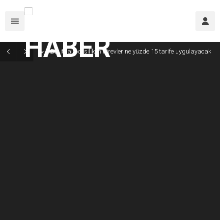
ABD ithal polisilikon türevlerine yüzde 15 tarife uygulayacak