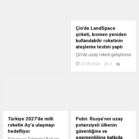
giden Rus-Amerikan ortak
söyledi. Isaacman, iki ülkenin
mürettebatının fırlatılışını
takvimlerinin birbirine
yerinde izlediğini duyurdu.
yalnızca aylar kadar yakın
olduğunu belirtirken, Çin ise
uzayın rekabet değil işbirliği
Çin’de LandSpace
alanı olması gerektiğini
şirketi, kısmen yeniden
savunuyor.
kullanılabilir roketinin
ateşleme testini yaptı
Çin'de uzay roketi geliştiricisi
özel şirket LandSpace, ilk
30.06.2026
0
aşaması yeniden
kullanılabilir özellikteki
"Cuçüe-3" (ZQ-3) roketinin
ateşleme testini başarıyla
tamamladığını bildirdi.
Türkiye 2027’de milli
Putin: Rusya’nın uzay
roketle Ay’a ulaşmayı
potansiyeli ülkenin
hedefliyor
güvenliğine ve
egemenliğine katkıda