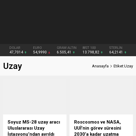
DOLAR
EURO
GRAM ALTIN
BIST 100
STERLİN
47,7014
54,9990
6.505,41
13.798,82
64,2141
Uzay
Anasayfa
Etiket:Uzay
Soyuz MS-28 uzay aracı
Roscosmos ve NASA,
Uluslararası Uzay
UUİ’nin görev süresini
İstasyonu’ndan ayrıldı
2030’a kadar uzatma