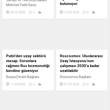
Sanayi ve Teknoloji Bakanı
bulunuyor
Mehmet Fatih Kacır,
Türkiye'nin 2027 yılında milli
Rus lider Putin, Rusya'nın
06.05.2026
0
12.04.2026
0
hibrit roket motorunu
uzay potansiyelinin ülkenin
ateşleyerek Ay'a ulaşacağını
ekonomisi, yaşam kalitesi,
açıkladı. Kacır, Türkiye'nin
güvenliği ve egemenliği için
kendi roketiyle uydu
aktif biçimde çalıştığını
fırlatabilen ülkeler arasına
belirtti.
girmeye yaklaştığını ve
Somali'de uzay limanı
inşasının sürdüğünü söyledi.
Putin’den uzay sektörü
Roscosmos: Uluslararası
mesajı: Sorunlara
Uzay İstasyonu’nun
rağmen Rus kozmonotiği
çalışması 2030’a kadar
kendine güveniyor
uzatılabilir
Rusya Devlet Başkanı
Roscosmos Başkanı
Vladimir Putin, Rusya’da 12
Bakanov, Uluslararası Uzay
11.04.2026
0
07.04.2026
0
Nisan’da kutlanan
İstasyonu’nun (UUİ)
Kozmonotlar Günü
çalışmasının 2030 yılına
öncesinde Rusya Federal
kadar uzatılması olasılığını
Uzay Ajansı (Roscosmos)
dışlamadı.
Başkanı Dmitriy Bakanov’la