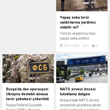
Yapay zeka terör
saldırılarına yardımcı
olabilir mi?
Yeni bir araştırma, bazı
yapay zeka sohbet
botlarının yönlendirildiğinde
23.07.2026
0
4
terör gruplarına saldırı
planlamasında
kullanılabilecek bilgiler
verebildiğini ortaya koyuyor.
Rusya’da dev operasyon:
NATO zirvesi öncesi
Ukrayna destekli devasa
tutuklama dalgası
terör şebekesi çökertildi
Ankara'daki NATO zirvesi
Rusya Federal Güvenlik
öncesinde gözaltına alınan