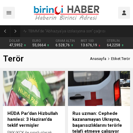
Türkiye Sigorta Basketbol Süper Ligi’nin 2026-2027 sezonu fikstür çekimi yapıldı
DOLAR
EURO
GRAM ALTIN
BIST 100
STERLİN
47,5952
55,0664
6.528,76
13.676,19
64,2258
Terör
Anasayfa
Etiket:Terör
HÜDA Par’dan Hizbullah
Rus uzman: Cephede
hamlesi: 3 Haziran’da
kazanamayan Ukrayna,
teklif vermişler
başarısızlıklarını terörle
telafi etmeye çalışıyor
PKK/KCK ile sınırlı olarak