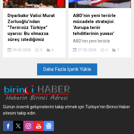
Diyarbakır Valisi Murat
ABD’nin yeni terörle
Zorluoğlu’ndan
mücadele stratejisi:
“Terörsüz Türkiye”
‘Avrupa terör
uyarısı: Bu olmazsa
tehditlerinin yuvası’
süreç istediğimiz
ABD’nin yeni terörle
sonucu vermez
mücadele stratejisinde,
09.06.2026
0
6
07.05.2026
0
7
Diyarbakır Valisi Murat
Avrupa ‘terör tehditlerinin
Zorluoğlu, iktidarın
yuvası’ olarak nitelendirildi.
"Terörsüz Türkiye" olarak
Daha Fazla İçerik Yükle
adlandırdığı yeni çözüm
sürecine ilişkin yaptığı
değerlendirmede, sürecin
ardından mafya, çeteleşme
ve uyuşturucu gibi yapılara
alan açılmaması gerektiğini
Günün önemli gelişmelerini takip etmek için Türkiye'nin Birinci Haber
söyledi. Zorluoğlu ...
sitesini takip edin.