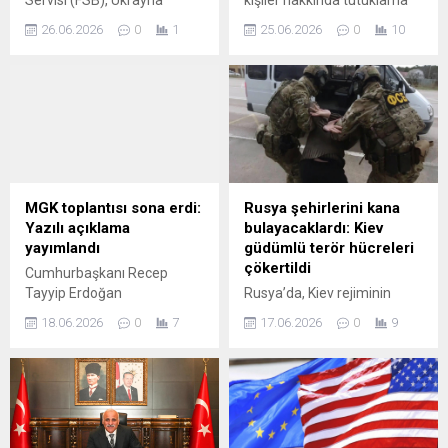
Servisi (FSB), Ukrayna
kişiler hakkında tutuklama
istihbaratı tarafından
kararları birbiri ardına
26.06.2026
0
1
25.06.2026
0
10
fonlanan ve Rus okullarına
geliyor. 5 kişi hakkında ev
yönelik katliam planları
hapsi kararı verilirken
yapan en büyük siber terör
tutuklananların sayısı 64'e
ağının elebaşını Dağıstan’da
yükseldi.
yakaladı.
MGK toplantısı sona erdi:
Rusya şehirlerini kana
Yazılı açıklama
bulayacaklardı: Kiev
yayımlandı
güdümlü terör hücreleri
çökertildi
Cumhurbaşkanı Recep
Tayyip Erdoğan
Rusya’da, Kiev rejiminin
başkanlığında toplanan Milli
talimatıyla Rus askerlerini,
18.06.2026
0
7
17.06.2026
0
9
Güvenlik Kurulu'nda terörle
insani yardım gönüllülerini
mücadele, bölgesel
ve stratejik altyapı tesislerini
gelişmeler ve Türkiye'nin
hedef almayı planlayan üç
güvenlik politikaları ele
sabotajcının suçüstü
alındı.
yakalandığı belirtildi.