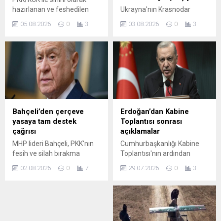
hazırlanan ve feshedilen
Ukrayna'nın Krasnodar
örgütün yönetici ile
Bölgesi'nde tatil yapan
05.08.2026
0
3
03.08.2026
0
3
üyelerinin geri dönüşünü
sivilleri hedef almasına
düzenleyen çerçeve yasa
ilişkin yorumda bulunan Rus
teklifine son dakikada imza
askeri uzman Borzenko,
atan HÜDA Par’lı
cephede kazanamayan
milletvekillerinin, 3
Kiev'in başarısızlıklarını
Haziran’da “fesih kararı
terörle telafi etmeye
almamış olsa bile uzun
çalıştığını belirtti.
süredir ...
Bahçeli’den çerçeve
Erdoğan’dan Kabine
yasaya tam destek
Toplantısı sonrası
çağrısı
açıklamalar
MHP lideri Bahçeli, PKK'nın
Cumhurbaşkanlığı Kabine
fesih ve silah bırakma
Toplantısı'nın ardından
sürecinin hukuki zeminini
Cumhurbaşkanı Recep
02.08.2026
0
7
29.07.2026
0
3
oluşturacak çerçeve yasa
Tayyip Erdoğan
teklifine tam destek istedi.
açıklamalarda bulundu.