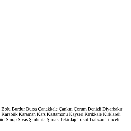
s
Bolu
Burdur
Bursa
Çanakkale
Çankırı
Çorum
Denizli
Diyarbakır
ş
Karabük
Karaman
Kars
Kastamonu
Kayseri
Kırıkkale
Kırklareli
iirt
Sinop
Sivas
Şanlıurfa
Şırnak
Tekirdağ
Tokat
Trabzon
Tunceli