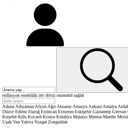
enflasyon
emeklilik
ötv
döviz
otomobil
sağlık
Adana
Adıyaman
Afyon
Ağrı
Aksaray
Amasya
Ankara
Antalya
Arda
Düzce
Edirne
Elazığ
Erzincan
Erzurum
Eskişehir
Gaziantep
Giresun
Kırşehir
Kilis
Kocaeli
Konya
Kütahya
Malatya
Manisa
Mardin
Mersi
Uşak
Van
Yalova
Yozgat
Zonguldak