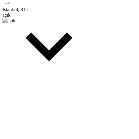
İstanbul,
31
°C
açık