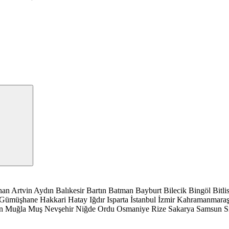
han
Artvin
Aydın
Balıkesir
Bartın
Batman
Bayburt
Bilecik
Bingöl
Bitli
Gümüşhane
Hakkari
Hatay
Iğdır
Isparta
İstanbul
İzmir
Kahramanmara
n
Muğla
Muş
Nevşehir
Niğde
Ordu
Osmaniye
Rize
Sakarya
Samsun
S