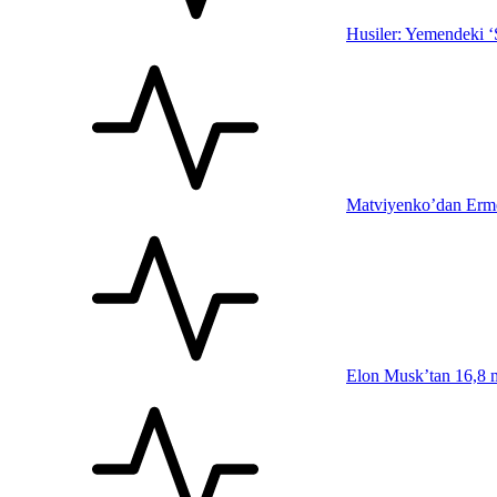
Husiler: Yemendeki ‘S
Matviyenko’dan Ermeni
Elon Musk’tan 16,8 mi