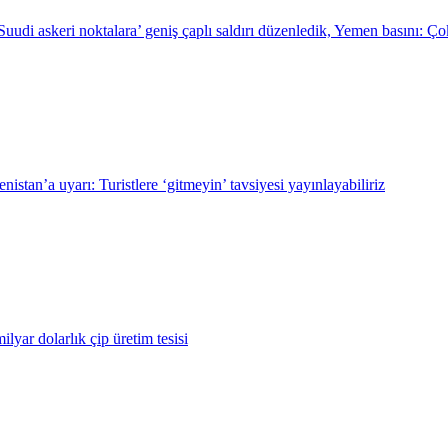
uudi askeri noktalara’ geniş çaplı saldırı düzenledik, Yemen basını: Ço
stan’a uyarı: Turistlere ‘gitmeyin’ tavsiyesi yayınlayabiliriz
lyar dolarlık çip üretim tesisi