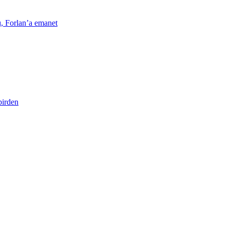
, Forlan’a emanet
birden