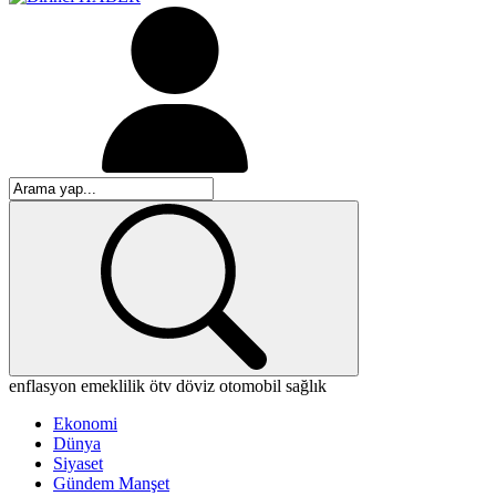
enflasyon
emeklilik
ötv
döviz
otomobil
sağlık
Ekonomi
Dünya
Siyaset
Gündem Manşet