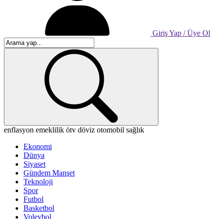
Giriş Yap / Üye Ol
enflasyon
emeklilik
ötv
döviz
otomobil
sağlık
Ekonomi
Dünya
Siyaset
Gündem Manşet
Teknoloji
Spor
Futbol
Basketbol
Voleybol