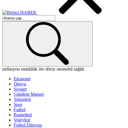
enflasyon
emeklilik
ötv
döviz
otomobil
sağlık
Ekonomi
Dünya
Siyaset
Gündem Manşet
Teknoloji
Spor
Futbol
Basketbol
Voleybol
Futbol Dünyası