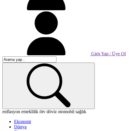
Giriş Yap / Üye Ol
enflasyon
emeklilik
ötv
döviz
otomobil
sağlık
Ekonomi
Dünya