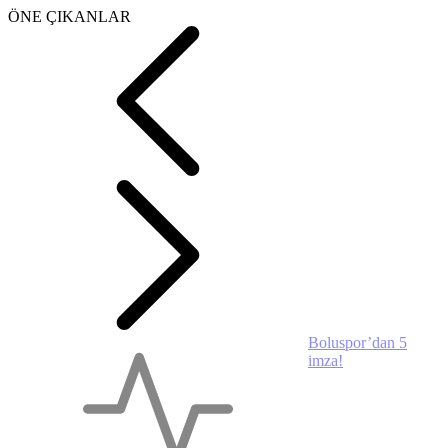
ÖNE ÇIKANLAR
Thorsten Fink:
“Oyunu domine
eden bir takım
oluşturacağız”