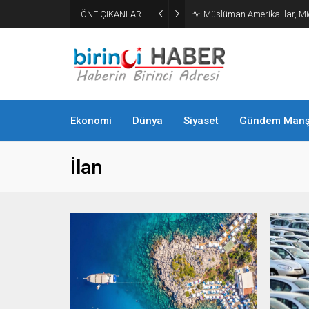
ÖNE ÇIKANLAR
Borsa İstanbul’da gong Quic
Ekonomi
Dünya
Siyaset
Gündem Manş
İlan