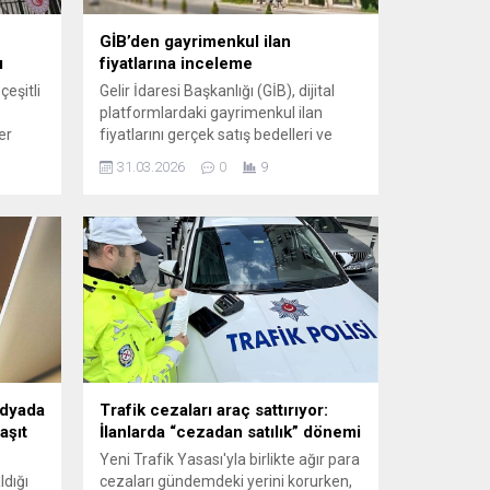
GİB’den gayrimenkul ilan
ı
fiyatlarına inceleme
çeşitli
Gelir İdaresi Başkanlığı (GİB), dijital
platformlardaki gayrimenkul ilan
er
fiyatlarını gerçek satış bedelleri ve
 ve
piyasa verileriyle karşılaştırarak
31.03.2026
0
9
 yer
uyumsuzlukları tespit ediyor ve
ve
inceleme başlatıyor.
i
edyada
Trafik cezaları araç sattırıyor:
aşıt
İlanlarda “cezadan satılık” dönemi
Yeni Trafik Yasası'yla birlikte ağır para
ldığı
cezaları gündemdeki yerini korurken,