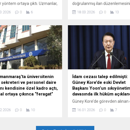
ir yöntem ortaya çıktı. Uzmanlar,
doğrulanmış ilan düzenlemesin
den ödeme yapılmaması ve
ardından sosyal medya
3.2026
0
6
18.03.2026
0
13
rın doğruluğunun kontrol
platformlarından yayımlanan
i gerektiğini belirtiyor.
gayrimenkul ve taşıt ilanlarını d
et'ten Gülistan Alagöz'ün ...
takibe alırken, buna aykırı şekil
yayımlanan ilanlara gerekli idari
yaptırımlar uygulanıyor.
manmaraş’ta üniversitenin
İdam cezası talep edilmişti:
 sekreteri ve personel daire
Güney Kore’de eski Devlet
nı kendisine özel kadro açtı,
Başkanı Yoon’un sıkıyöneti
al ortaya çıkınca “feragat”
davasında ilk hüküm açıklan
Güney Kore’de görevden alınan 
manmaraş'ta üniversitenin
Devlet Başkanı Yoon Suk Yeol,
2.2026
0
10
16.01.2026
0
7
sekreteri ve personel daire
2024’teki başarısız sıkıyönetim i
ı kendisine özel kadro açtı,
nedeniyle görevi kötüye kullan
l ortaya çıkınca "feragat" etti!
belge sahteciliğinden suçlu bul