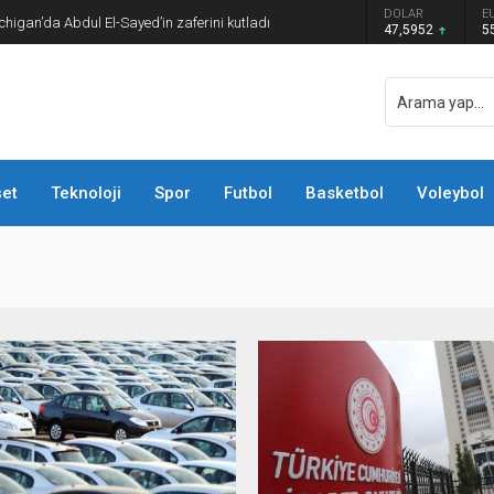
DOLAR
E
k Sigorta için çaldı
47,5952
5
et
Teknoloji
Spor
Futbol
Basketbol
Voleybol