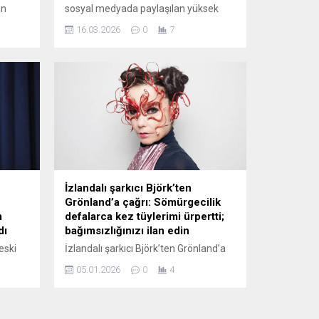
in
sosyal medyada paylaşılan yüksek
ceza tutarları ve ilan sitelerindeki
16.03.2026
0
7
"trafik cezası nedeniyle satılık" araçlar
a
dikkat çekiyor. Trabzon Of'ta bir araca
de
yaklaşık 960 bin ...
İzlandalı şarkıcı Björk’ten
Grönland’a çağrı: Sömürgecilik
m
defalarca kez tüylerimi ürpertti;
dı
bağımsızlığınızı ilan edin
eski
İzlandalı şarkıcı Björk’ten Grönland’a
çağrı: Sömürgecilik defalarca kez
05.01.2026
0
4
lanı
tüylerimi ürpertti; bağımsızlığınızı ilan
ma ve
edin
undu.