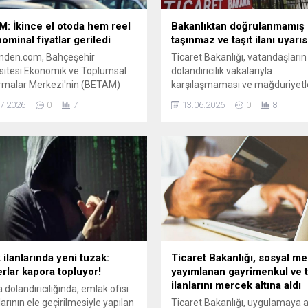
: İkince el otoda hem reel
Bakanlıktan doğrulanmamış
ominal fiyatlar geriledi
taşınmaz ve taşıt ilanı uyarıs
inden.com, Bahçeşehir
Ticaret Bakanlığı, vatandaşların 
sitesi Ekonomik ve Toplumsal
dolandırıcılık vakalarıyla
rmalar Merkezi'nin (BETAM)
karşılaşmaması ve mağduriyetl
adığı Temmuz ayı "Otomobil
yaşamaması için sosyal medya
7.2026
0
7
13.06.2026
0
8
ası Görünümü" raporuna göre
sosyal iletişim uygulamalarında
 elde otomobilde hem reel hem
alan doğrulanmamış taşınmaz 
inal fiyatlar geriledi.
taşıt ilanlarına itibar etmemeler
gerektiğini bildirdi.
 ilanlarında yeni tuzak:
Ticaret Bakanlığı, sosyal m
rlar kapora topluyor!
yayımlanan gayrimenkul ve t
ilanlarını mercek altına aldı
 dolandırıcılığında, emlak ofisi
arının ele geçirilmesiyle yapılan
Ticaret Bakanlığı, uygulamaya a