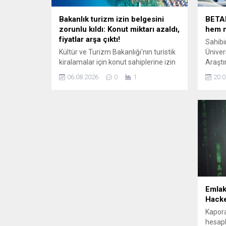
Bakanlık turizm izin belgesini
BETAM
zorunlu kıldı: Konut miktarı azaldı,
hem n
fiyatlar arşa çıktı!
Sahib
Kültür ve Turizm Bakanlığı'nın turistik
Üniver
kiralamalar için konut sahiplerine izin
Araştı
belgesini zorunlu kılmasının ardından
hazırl
06.08.2026
0
1
20.0
piyasadaki kiralık konut ilanlarında
Piyas
azalma meydana geldi. 100 günün
ikinci
altındaki kiralamalarda zorunlu hale
de nom
getirilen belge uygulaması ...
Emlak
Hacke
Kapora
hesapl