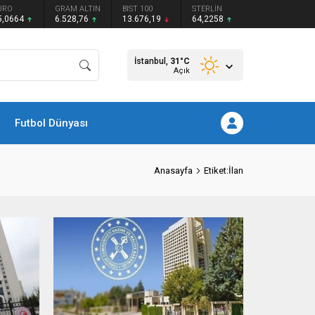
URO
GRAM ALTIN
BIST 100
STERLİN
5,0664
6.528,76
13.676,19
64,2258
İstanbul,
31
°C
Açık
Futbol Dünyası
Anasayfa
Etiket:İlan