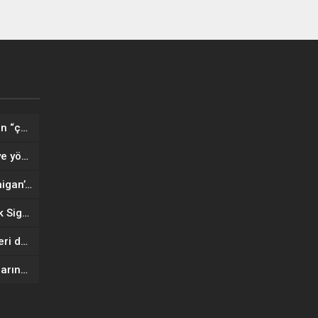
lan
.
Almanya’daki Kürt örgütünden “çerçeve yasa” açıklaması
Bakan Fidan: İsrail’in Suriye’ye yönelik saldırıları istikrar için en ciddi tehditlerden biri
Müslüman Amerikalılar, Michigan’da Abdul El-Sayed’in zaferini kutladı
Borsa İstanbul’da gong Quick Sigorta için çaldı
Pelin Çelik, Fenerbahçe’ye geri döndü! Yeni görevi açıklandı
Almanlar telefon dolandırıcılarına 100 milyon euro kaptırdı