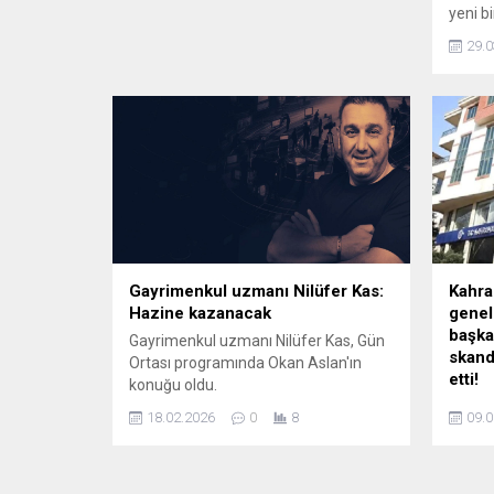
yeni b
görme
29.0
ilanla
edilmes
Hürriy
Gayrimenkul uzmanı Nilüfer Kas:
Kahra
Hazine kazanacak
genel
başka
Gayrimenkul uzmanı Nilüfer Kas, Gün
skand
Ortası programında Okan Aslan'ın
etti!
konuğu oldu.
Kahra
18.02.2026
0
8
09.0
genel 
başkan
skanda