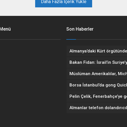
Bu, eski başbakan hakkında açı
Daha Fazla İçerik Yükle
dört ayrı davayı kapsayan yargı
sürecinde verilen ilk hüküm oldu
 Menü
Son Haberler