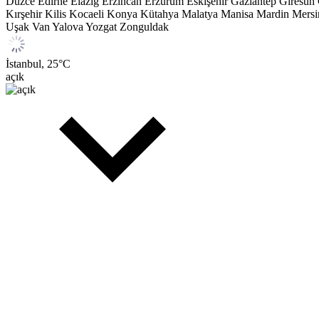
Dünya
Siyaset
Gündem Manşet
Teknoloji
Spor
Futbol
Basketbol
Voleybol
Futbol Dünyası