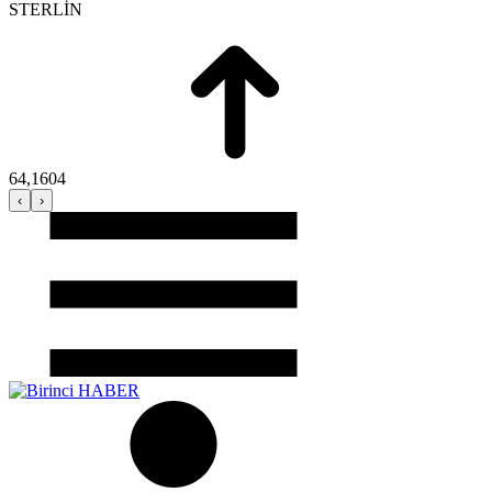
Giriş Yap / Üye Ol
enflasyon
emeklilik
ötv
döviz
otomobil
sağlık
Adana
Adıyaman
Afyon
Ağrı
Aksaray
Amasya
Ankara
Antalya
Arda
Düzce
Edirne
Elazığ
Erzincan
Erzurum
Eskişehir
Gaziantep
Giresun
Kırşehir
Kilis
Kocaeli
Konya
Kütahya
Malatya
Manisa
Mardin
Mersi
Uşak
Van
Yalova
Yozgat
Zonguldak
İstanbul,
25
°C
açık