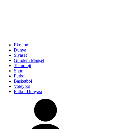
Giriş Yap / Üye Ol
enflasyon
emeklilik
ötv
döviz
otomobil
sağlık
Ekonomi
Dünya
Siyaset
Gündem Manşet