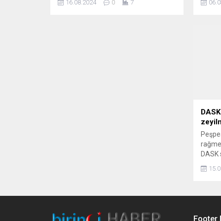
16.08.2024
0
7
06.0
sigortalı konut sayısı 11,3 milyon.
35 mil
söyled
DASK 
zeyil
Peşpeş
rağmen
DASK s
gerile
15.0
temina
mevcut
zeyiln
3'te...
Footer