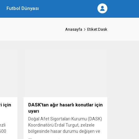
Futbol Dünyası
Anasayfa
Etiket:Dask
 için
DASK’tan ağır hasarlı konutlar için
uyarı
Doğal Afet Sigortaları Kurumu (DASK)
zli
Koordinatörü Erdal Turgut, zelzele
 600
bölgesinde hasar durumu değişen ve
denen
güçlendirilerek yıkılmasının önüne