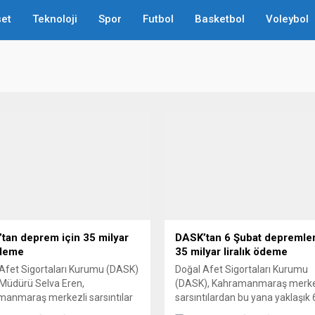
et
Teknoloji
Spor
Futbol
Basketbol
Voleybol
tan deprem için 35 milyar
DASK’tan 6 Şubat depremleri
ödeme
35 milyar liralık ödeme
Afet Sigortaları Kurumu (DASK)
Doğal Afet Sigortaları Kurumu
Müdürü Selva Eren,
(DASK), Kahramanmaraş merke
anmaraş merkezli sarsıntılar
sarsıntılardan bu yana yaklaşık
yle 600 bin dosya kapsamında
bin hasar ihbarı ulaştığını ve ö