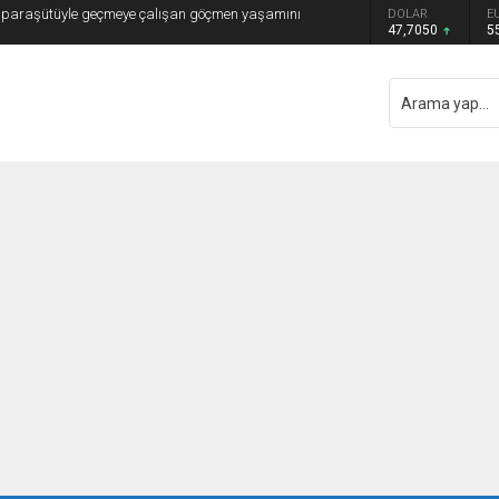
 paraşütüyle geçmeye çalışan göçmen yaşamını
DOLAR
E
47,7050
5