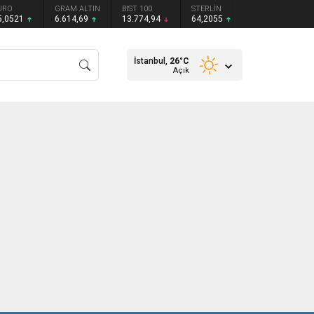
URO
GRAM ALTIN
BIST 100
STERLİN
5,0521
6.614,69
13.774,94
64,2055
İstanbul,
26
°C
Açık