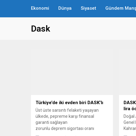
Ekonomi
Dünya
Siyaset
Gündem Manş
Dask
Türkiye’de iki evden biri DASK’lı
DASK’
lira 
Üst üste sarsıntı felaketi yaşayan
ülkede, pepreme karşı finansal
Doğal 
garanti sağlayan
Genel 
zorunlu deprem sigortası oranı
Kahram
Türkiye genelinde yüzde 57. ülkedeki
nedeni