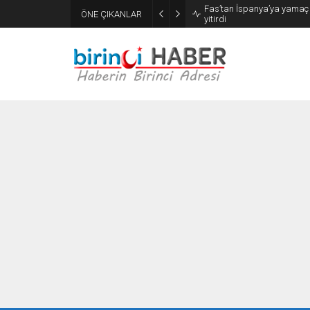
Fas’tan İspanya’ya yamaç
ÖNE ÇIKANLAR
yitirdi