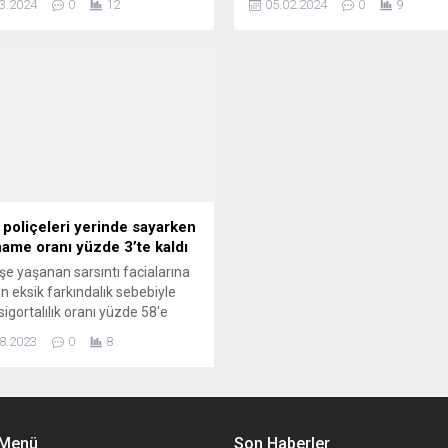
3.2024
0
12
05.02.2024
0
9
yar lira ödeme yapıldığını
tazminatın 35 milyar lirayı bul
i.
duyurdu.
poliçeleri yerinde sayarken
name oranı yüzde 3’te kaldı
e yaşanan sarsıntı facialarına
 eksik farkındalık sebebiyle
igortalılık oranı yüzde 58'e
rken Aralık 2022'de yükseltilen
8.2023
0
8
tlardan yararlanmak için
 sigortalılar arasındaki
ame verenlerin oranı da yüzde
 Menü
Son Haberler