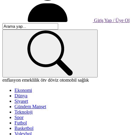
Giriş Yap / Üye Ol
enflasyon
emeklilik
ötv
döviz
otomobil
sağlık
Ekonomi
Dünya
Siyaset
Gündem Manşet
Teknoloji
Spor
Futbol
Basketbol
Voleybol