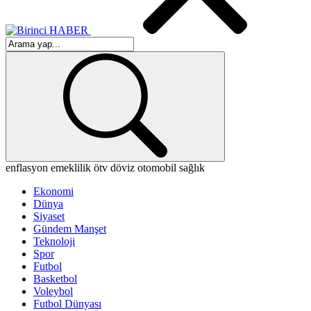
enflasyon
emeklilik
ötv
döviz
otomobil
sağlık
Ekonomi
Dünya
Siyaset
Gündem Manşet
Teknoloji
Spor
Futbol
Basketbol
Voleybol
Futbol Dünyası