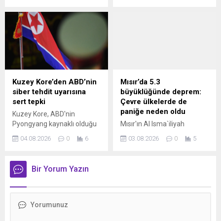
aya çıkaran yeni sistem
ordusunun Hazar Denizi'nde
yürürlüğe girdi. İlk etapta
bir İran gemisine
1.600 genç göreve
düzenlediği saldırının Kiev’in
başlarken, askerler temel
iddia ettiği gibi kaza değil,
eğitimin ardından 6 ay
kasıtlı olduğunu kaydetti.
operasyonel görevlerde
Bekayi, Tahran’ın
hizmet verecek.
Ukrayna’dan hesap sormak
için gerekli tüm adımları
Kuzey Kore’den ABD’nin
Mısır’da 5.3
atacağını belirtti.
siber tehdit uyarısına
büyüklüğünde deprem:
sert tepki
Çevre ülkelerde de
paniğe neden oldu
Kuzey Kore, ABD'nin
Pyongyang kaynaklı olduğu
Mısır'ın Al Isma`iliyah
öne sürülen siber tehdit
bölgesinde 5.3
04.08.2026
0
6
03.08.2026
0
5
uyarısını reddederek,
büyüklüğünde deprem
açıklamaların ülkenin
meydana geldi. AFAD
itibarını zedelemeye yönelik
verilerine göre yerel saatle
Bir Yorum Yazın
siyasi propaganda olduğunu
03.00'te kaydedilen sarsıntı,
ifade etti.
Kahire başta olmak üzere
geniş bir bölgede hissedildi.
Depremin Ürdün, Lübnan,
Filistin ve İsrail'de de