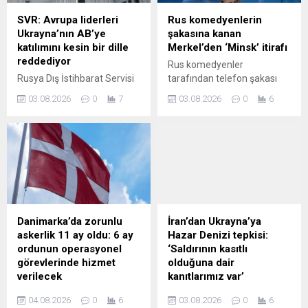
SVR: Avrupa liderleri
Rus komedyenlerin
Ukrayna’nın AB’ye
şakasına kanan
katılımını kesin bir dille
Merkel’den ‘Minsk’ itirafı
reddediyor
Rus komedyenler
Rusya Dış İstihbarat Servisi
tarafından telefon şakası
(SVR), Brüksel’in Ukrayna’ya
yapılan Merkel,
03.08.2026
0
7
03.08.2026
0
6
yönelik vaatlerinin bir
Poroşenko'yla konuştuğunu
aldatmacadan ibaret
zannederek Minsk sürecine
olduğunu kaydederek
dair itirafta bulundu.
Avrupa liderlerinin kapalı
kapılar ardında Kiev’in AB
üyeliğini kesin olarak
reddettiğini, Ukrayna halkını
da Rusya ile çatışmada
piyon olarak kullandığını
Danimarka’da zorunlu
İran’dan Ukrayna’ya
belirtti.
askerlik 11 ay oldu: 6 ay
Hazar Denizi tepkisi:
ordunun operasyonel
‘Saldırının kasıtlı
görevlerinde hizmet
olduğuna dair
verilecek
kanıtlarımız var’
Danimarka'da zorunlu
İran Dışişleri Bakanlığı
04.08.2026
0
6
03.08.2026
0
6
askerlik süresini 4 aydan 11
Sözcüsü Bekayi, Ukrayna