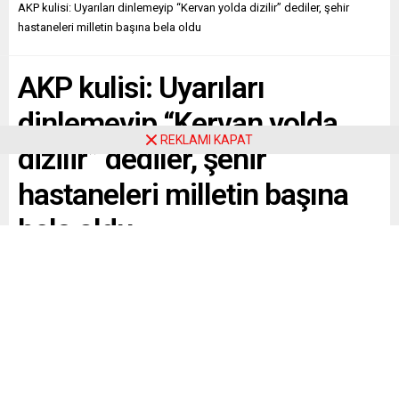
AKP kulisi: Uyarıları dinlemeyip “Kervan yolda dizilir” dediler, şehir
hastaneleri milletin başına bela oldu
AKP kulisi: Uyarıları
dinlemeyip “Kervan yolda
REKLAMI KAPAT
dizilir” dediler, şehir
hastaneleri milletin başına
bela oldu
AKP kulisi: Uyarıları dinlemeyip “Kervan yolda dizilir”
dediler, şehir hastaneleri milletin başına bela oldu
Paylaş
Tweetle
Gönder
ABONE OL