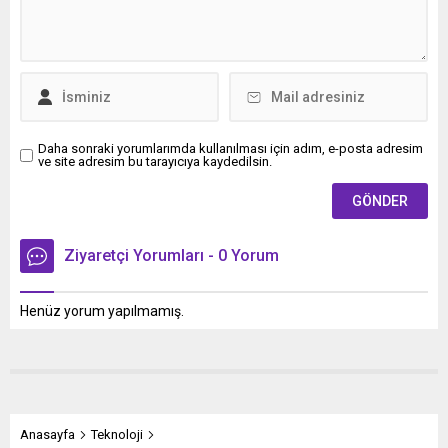
hissedildiği belirtilirken, ilk
belirlemelere göre can veya
mal kaybına ilişkin olumsuz
bir ihbar yapılmadı.
Daha sonraki yorumlarımda kullanılması için adım, e-posta adresim
ve site adresim bu tarayıcıya kaydedilsin.
Ziyaretçi Yorumları - 0 Yorum
Henüz yorum yapılmamış.
Anasayfa
Teknoloji