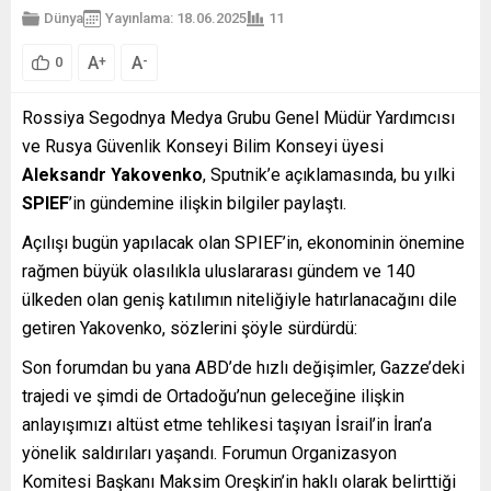
Dünya
Yayınlama: 18.06.2025
11
A
A
+
-
0
Rossiya Segodnya Medya Grubu Genel Müdür Yardımcısı
ve Rusya Güvenlik Konseyi Bilim Konseyi üyesi
Aleksandr Yakovenko
, Sputnik’e açıklamasında, bu yılki
SPIEF
’in gündemine ilişkin bilgiler paylaştı.
Açılışı bugün yapılacak olan SPIEF’in, ekonominin önemine
rağmen büyük olasılıkla uluslararası gündem ve 140
ülkeden olan geniş katılımın niteliğiyle hatırlanacağını dile
getiren Yakovenko, sözlerini şöyle sürdürdü:
Son forumdan bu yana ABD’de hızlı değişimler, Gazze’deki
trajedi ve şimdi de Ortadoğu’nun geleceğine ilişkin
anlayışımızı altüst etme tehlikesi taşıyan İsrail’in İran’a
yönelik saldırıları yaşandı. Forumun Organizasyon
Komitesi Başkanı Maksim Oreşkin’in haklı olarak belirttiği