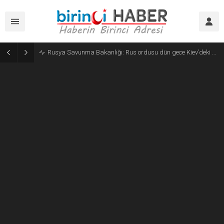
Kolombiya’nın yeni Cumhurbaşkanı De La Espriella göreve başladı: ABD’den 1 milyar dolarlık güvenlik yardımı