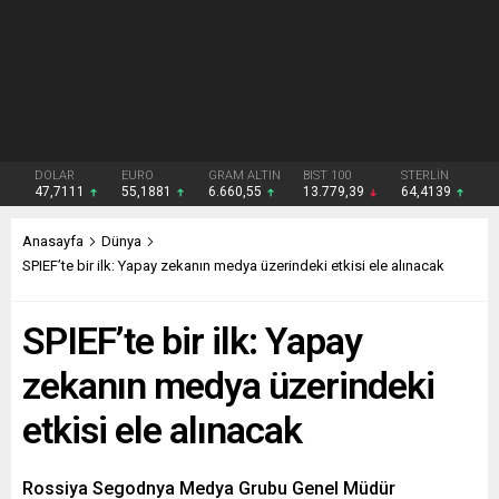
DOLAR
EURO
GRAM ALTIN
BIST 100
STERLİN
47,7111
55,1881
6.660,55
13.779,39
64,4139
Anasayfa
Dünya
SPIEF’te bir ilk: Yapay zekanın medya üzerindeki etkisi ele alınacak
SPIEF’te bir ilk: Yapay
zekanın medya üzerindeki
etkisi ele alınacak
Rossiya Segodnya Medya Grubu Genel Müdür