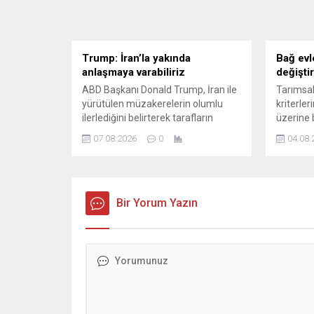
Trump: İran’la yakında
Bağ evle
anlaşmaya varabiliriz
değiştir
ABD Başkanı Donald Trump, İran ile
Tarımsal
yürütülen müzakerelerin olumlu
kriterler
ilerlediğini belirterek tarafların
üzerine 
yakında bir anlaşmaya
verilen 
07.08.2026
0
04.08.
varabileceğini söyledi.
asgari b
hektara i
Bir Yorum Yazın