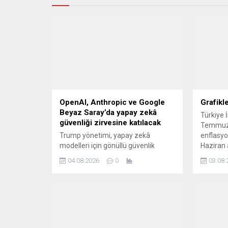
OpenAI, Anthropic ve Google
Grafikl
Beyaz Saray’da yapay zekâ
Türkiye 
güvenliği zirvesine katılacak
Temmuz a
Trump yönetimi, yapay zekâ
enflasyo
modelleri için gönüllü güvenlik
Haziran 
testlerine yönelik yeni çerçeveyi
yüzde 0,
04.08.2026
0
03.08.
görüşmek üzere önde gelen
teknoloji şirketlerini Beyaz Saray'da
bir araya getiriyor.