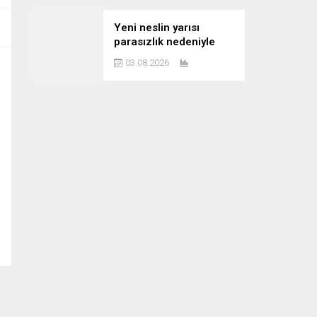
Yeni neslin yarısı
parasızlık nedeniyle
çocuk planını erteliyor
03.08.2026