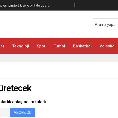
teri içinde 2 kişiyle birlikte düştü
‹
et
Teknoloji
Spor
Futbol
Basketbol
Voleybol
 üretecek
olarlık anlaşma imzaladı.
ABONE OL