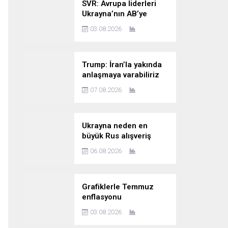
SVR: Avrupa liderleri
Ukrayna’nın AB’ye
katılımını kesin bir dille
03.08.2026
reddediyor
Trump: İran’la yakında
anlaşmaya varabiliriz
07.08.2026
Ukrayna neden en
büyük Rus alışveriş
sitesine saldırıyor?
06.08.2026
Grafiklerle Temmuz
enflasyonu
03.08.2026