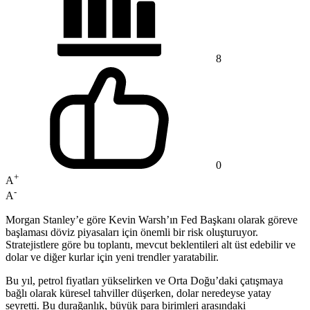
8
0
+
A
-
A
Morgan Stanley’e göre Kevin Warsh’ın Fed Başkanı olarak göreve
başlaması döviz piyasaları için önemli bir risk oluşturuyor.
Stratejistlere göre bu toplantı, mevcut beklentileri alt üst edebilir ve
dolar ve diğer kurlar için yeni trendler yaratabilir.
Bu yıl, petrol fiyatları yükselirken ve Orta Doğu’daki çatışmaya
bağlı olarak küresel tahviller düşerken, dolar neredeyse yatay
seyretti. Bu durağanlık, büyük para birimleri arasındaki