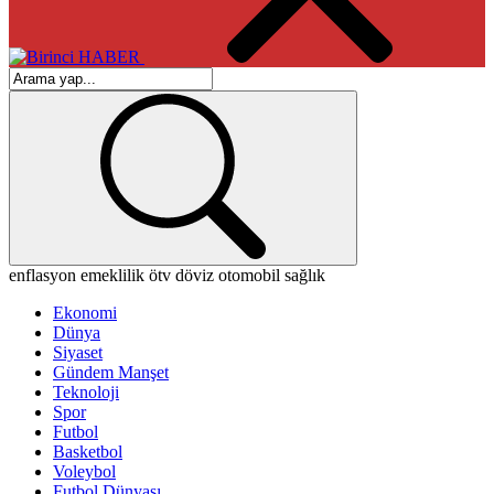
enflasyon
emeklilik
ötv
döviz
otomobil
sağlık
Ekonomi
Dünya
Siyaset
Gündem Manşet
Teknoloji
Spor
Futbol
Basketbol
Voleybol
Futbol Dünyası