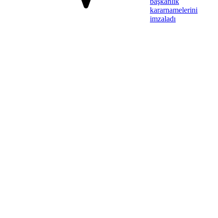
başkanlık
kararnamelerini
imzaladı