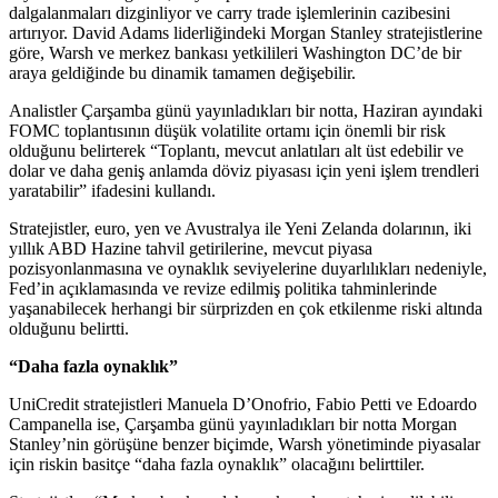
dalgalanmaları dizginliyor ve carry trade işlemlerinin cazibesini
artırıyor. David Adams liderliğindeki Morgan Stanley stratejistlerine
göre, Warsh ve merkez bankası yetkilileri Washington DC’de bir
araya geldiğinde bu dinamik tamamen değişebilir.
Analistler Çarşamba günü yayınladıkları bir notta, Haziran ayındaki
FOMC toplantısının düşük volatilite ortamı için önemli bir risk
olduğunu belirterek “Toplantı, mevcut anlatıları alt üst edebilir ve
dolar ve daha geniş anlamda döviz piyasası için yeni işlem trendleri
yaratabilir” ifadesini kullandı.
Stratejistler, euro, yen ve Avustralya ile Yeni Zelanda dolarının, iki
yıllık ABD Hazine tahvil getirilerine, mevcut piyasa
pozisyonlanmasına ve oynaklık seviyelerine duyarlılıkları nedeniyle,
Fed’in açıklamasında ve revize edilmiş politika tahminlerinde
yaşanabilecek herhangi bir sürprizden en çok etkilenme riski altında
olduğunu belirtti.
“Daha fazla oynaklık”
UniCredit stratejistleri Manuela D’Onofrio, Fabio Petti ve Edoardo
Campanella ise, Çarşamba günü yayınladıkları bir notta Morgan
Stanley’nin görüşüne benzer biçimde, Warsh yönetiminde piyasalar
için riskin basitçe “daha fazla oynaklık” olacağını belirttiler.