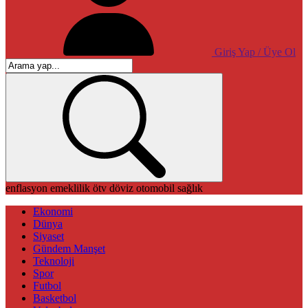
Giriş Yap / Üye Ol
enflasyon
emeklilik
ötv
döviz
otomobil
sağlık
Ekonomi
Dünya
Siyaset
Gündem Manşet
Teknoloji
Spor
Futbol
Basketbol