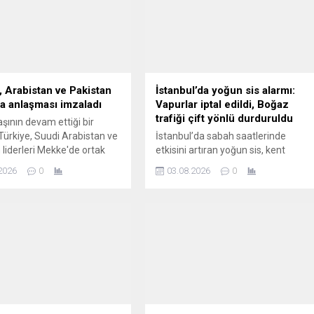
, Arabistan ve Pakistan
İstanbul’da yoğun sis alarmı:
 anlaşması imzaladı
Vapurlar iptal edildi, Boğaz
trafiği çift yönlü durduruldu
aşının devam ettiği bir
Türkiye, Suudi Arabistan ve
İstanbul’da sabah saatlerinde
 liderleri Mekke'de ortak
etkisini artıran yoğun sis, kent
 anlaşmasına imza attı.
genelinde hayatı olumsuz etkiledi.
2026
0
03.08.2026
0
Görüş mesafesinin yer yer birkaç
metreye kadar düşmesi nedeniyle
İstanbul Boğazı gemi trafiğine
kapatılırken, deniz ulaşımında da
iptaller yaşandı. İşte iptal edilen
vapur seferleri...