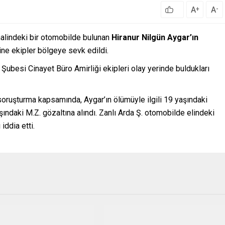
A
A
+
-
halindeki bir otomobilde bulunan
Hiranur Nilgün Aygar’ın
ine ekipler bölgeye sevk edildi.
Şubesi Cinayet Büro Amirliği ekipleri olay yerinde buldukları
soruşturma kapsamında, Aygar’ın ölümüyle ilgili 19 yaşındaki
şındaki M.Z. gözaltına alındı. Zanlı Arda Ş. otomobilde elindeki
iddia etti.