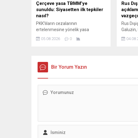
Çerçeve yasa TBMM’ye
Rus Dış
sunuldu: Siyasetten ilk tepkiler
açıklam
nasıl?
vazgeç
PKK’lıların cezalarının
Rus Dışi
ertelenmesine yönelik yasa
Galuzin,
siyasette tartışılıyor. CHP yönetimi
müzaker
05.08.2026
0
04.08.
teklifi imzalarken, Yeni Parti henüz
vazgeçmed
resmi tutum açıklamadı. Yeniden
ele alma
Refah referandum isterken, İYİ
Parti sert tepki gösterdi.
Bir Yorum Yazın