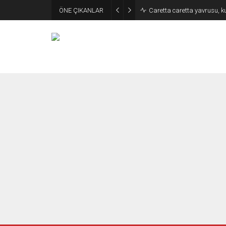
ÖNE ÇIKANLAR
Caretta caretta yavrusu, k