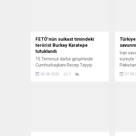
FETÖ’nün suikast timindeki
Türkiye
terörist Burkay Karatepe
savunma
tutuklandı
İran sav
15 Temmuz darbe girişiminde
süreçte 
Cumhurbaşkanı Recep Tayyip
Pakistan
Erdoğan'a yönelik Marmaris'te
savunma
06.08.2026
0
07.08.
gerçekleştirilen suikast
teşebbüsüne katılan ve 10 yıldır
kırmızı bültenle aranırken
yakalanan Fetullahçı Terör Örgütü
(FETÖ) üyesi Burkay Karatepe
tutuklandı.