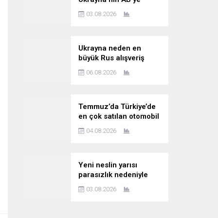
katılımını kesin bir dille
03.08.2026
reddediyor
Ukrayna neden en
büyük Rus alışveriş
sitesine saldırıyor?
06.08.2026
Temmuz’da Türkiye’de
en çok satılan otomobil
markaları
04.08.2026
Yeni neslin yarısı
parasızlık nedeniyle
çocuk planını erteliyor
03.08.2026