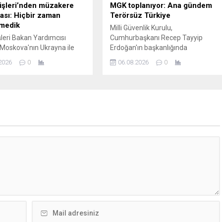
işleri’nden müzakere
MGK toplanıyor: Ana gündem
ası: Hiçbir zaman
Terörsüz Türkiye
medik
Milli Güvenlik Kurulu,
şleri Bakan Yardımcısı
Cumhurbaşkanı Recep Tayyip
 Moskova'nın Ukrayna ile
Erdoğan'ın başkanlığında
elerden hiçbir zaman
Beştepe'de toplanacak. Toplantının
2026
0
06.08.2026
0
iğini ve yapıcı teklifleri
ana gündem maddesini Terörsüz
ya hazır olduğunu belirtti.
Türkiye süreci oluşturacak.