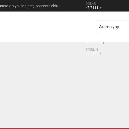
DOLAR
umsalda yakılan ateş nedeniyle öldü
47,7111
EURO
55,1881
GRAM ALTIN
6.660,55
BIST 100
13.779,39
STERLİN
64,4139