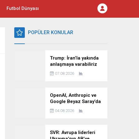
Futbol Dünyası
POPÜLER KONULAR
Trump: İran’la yakında
anlaşmaya varabiliriz
07.08.2026
OpenAI, Anthropic ve
Google Beyaz Saray’da
yapay zekâ güvenliği
04.08.2026
zirvesine katılacak
SVR: Avrupa liderleri
Ukrayna’nın AB’ye