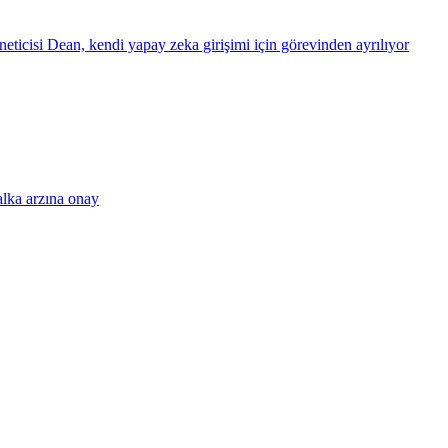
eticisi Dean, kendi yapay zeka girişimi için görevinden ayrılıyor
alka arzına onay