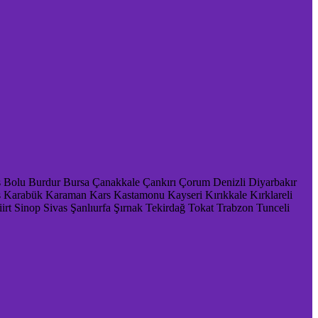
s
Bolu
Burdur
Bursa
Çanakkale
Çankırı
Çorum
Denizli
Diyarbakır
ş
Karabük
Karaman
Kars
Kastamonu
Kayseri
Kırıkkale
Kırklareli
iirt
Sinop
Sivas
Şanlıurfa
Şırnak
Tekirdağ
Tokat
Trabzon
Tunceli