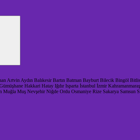
han
Artvin
Aydın
Balıkesir
Bartın
Batman
Bayburt
Bilecik
Bingöl
Bitli
Gümüşhane
Hakkari
Hatay
Iğdır
Isparta
İstanbul
İzmir
Kahramanmara
n
Muğla
Muş
Nevşehir
Niğde
Ordu
Osmaniye
Rize
Sakarya
Samsun
S