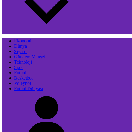
Ekonomi
Dünya
Siyaset
Gündem Manşet
Teknoloji
Spor
Futbol
Basketbol
Voleybol
Futbol Dünyası