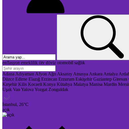
enflasyon
emeklilik
ötv
döviz
otomobil
sağlık
Adana
Adıyaman
Afyon
Ağrı
Aksaray
Amasya
Ankara
Antalya
Arda
Düzce
Edirne
Elazığ
Erzincan
Erzurum
Eskişehir
Gaziantep
Giresun
Kırşehir
Kilis
Kocaeli
Konya
Kütahya
Malatya
Manisa
Mardin
Mersi
Uşak
Van
Yalova
Yozgat
Zonguldak
İstanbul,
26
°C
açık