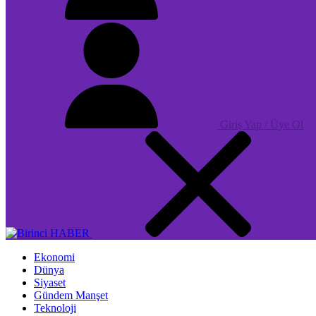
Giriş Yap / Üye Ol
Ekonomi
Dünya
Siyaset
Gündem Manşet
Teknoloji