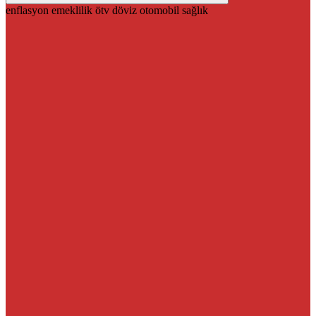
enflasyon
emeklilik
ötv
döviz
otomobil
sağlık