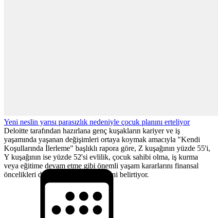
Yeni neslin yarısı parasızlık nedeniyle çocuk planını erteliyor
Deloitte tarafından hazırlana genç kuşakların kariyer ve iş
yaşamında yaşanan değişimleri ortaya koymak amacıyla "Kendi
Koşullarında İlerleme" başlıklı rapora göre, Z kuşağının yüzde 55'i,
Y kuşağının ise yüzde 52'si evlilik, çocuk sahibi olma, iş kurma
veya eğitime devam etme gibi önemli yaşam kararlarını finansal
öncelikleri doğrultusunda ertelediğini belirtiyor.