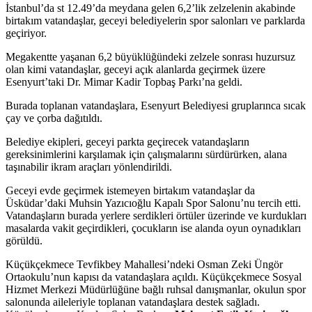
İstanbul’da st 12.49’da meydana gelen 6,2’lik zelzelenin akabinde
birtakım vatandaşlar, geceyi belediyelerin spor salonları ve parklarda
geçiriyor.
Megakentte yaşanan 6,2 büyüklüğündeki zelzele sonrası huzursuz
olan kimi vatandaşlar, geceyi açık alanlarda geçirmek üzere
Esenyurt’taki Dr. Mimar Kadir Topbaş Parkı’na geldi.
Burada toplanan vatandaşlara, Esenyurt Belediyesi gruplarınca sıcak
çay ve çorba dağıtıldı.
Belediye ekipleri, geceyi parkta geçirecek vatandaşların
gereksinimlerini karşılamak için çalışmalarını sürdürürken, alana
taşınabilir ikram araçları yönlendirildi.
Geceyi evde geçirmek istemeyen birtakım vatandaşlar da
Üsküdar’daki Muhsin Yazıcıoğlu Kapalı Spor Salonu’nu tercih etti.
Vatandaşların burada yerlere serdikleri örtüler üzerinde ve kurdukları
masalarda vakit geçirdikleri, çocukların ise alanda oyun oynadıkları
görüldü.
Küçükçekmece Tevfikbey Mahallesi’ndeki Osman Zeki Üngör
Ortaokulu’nun kapısı da vatandaşlara açıldı. Küçükçekmece Sosyal
Hizmet Merkezi Müdürlüğüne bağlı ruhsal danışmanlar, okulun spor
salonunda aileleriyle toplanan vatandaşlara destek sağladı.