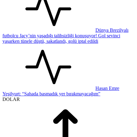
Dünya Brezilyalı
futbolcu Jacy’nin yaşadığı talihsizliği konuşuyor! Gol sevinci
yaşarken tünele düştü, sakatlandı, golü iptal edildi
Hasan Emre
Yeşilyurt: “Sahada basmadık yer bırakmayacağım”
DOLAR