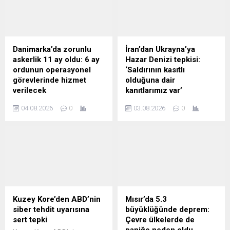
kapılar ardında Kiev’in AB
üyeliğini kesin olarak
reddettiğini, Ukrayna halkını
da Rusya ile çatışmada
piyon olarak kullandığını
Danimarka’da zorunlu
İran’dan Ukrayna’ya
belirtti.
askerlik 11 ay oldu: 6 ay
Hazar Denizi tepkisi:
ordunun operasyonel
‘Saldırının kasıtlı
görevlerinde hizmet
olduğuna dair
verilecek
kanıtlarımız var’
Danimarka'da zorunlu
İran Dışişleri Bakanlığı
04.08.2026
0
03.08.2026
0
askerlik süresini 4 aydan 11
Sözcüsü Bekayi, Ukrayna
aya çıkaran yeni sistem
ordusunun Hazar Denizi'nde
yürürlüğe girdi. İlk etapta
bir İran gemisine
1.600 genç göreve
düzenlediği saldırının Kiev’in
başlarken, askerler temel
iddia ettiği gibi kaza değil,
eğitimin ardından 6 ay
kasıtlı olduğunu kaydetti.
operasyonel görevlerde
Bekayi, Tahran’ın
hizmet verecek.
Ukrayna’dan hesap sormak
için gerekli tüm adımları
Kuzey Kore’den ABD’nin
Mısır’da 5.3
atacağını belirtti.
siber tehdit uyarısına
büyüklüğünde deprem:
sert tepki
Çevre ülkelerde de