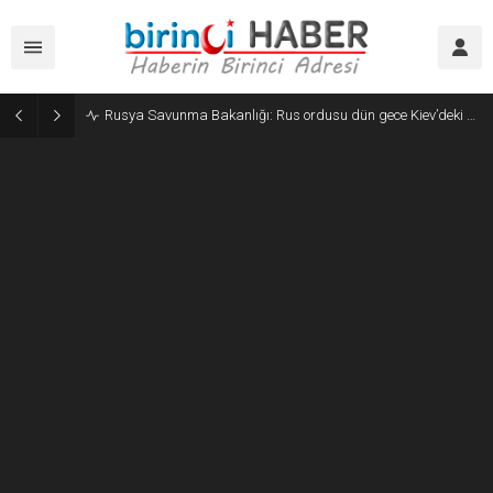
Rusya Savunma Bakanlığı: Rus ordusu dün gece Kiev’deki askeri tesislere geniş çaplı saldırı düzenledi