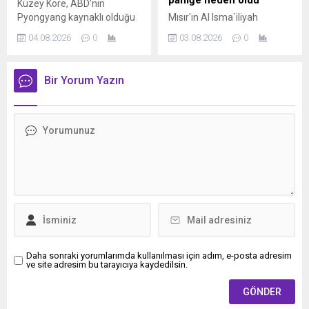
paniğe neden oldu
Kuzey Kore, ABD'nin
Pyongyang kaynaklı olduğu
Mısır'ın Al Isma`iliyah
öne sürülen siber tehdit
bölgesinde 5.3
04.08.2026
0
03.08.2026
0
uyarısını reddederek,
büyüklüğünde deprem
açıklamaların ülkenin
meydana geldi. AFAD
itibarını zedelemeye yönelik
verilerine göre yerel saatle
Bir Yorum Yazın
siyasi propaganda olduğunu
03.00'te kaydedilen sarsıntı,
ifade etti.
Kahire başta olmak üzere
geniş bir bölgede hissedildi.
Depremin Ürdün, Lübnan,
Filistin ve İsrail'de de
hissedildiği belirtilirken, ilk
belirlemelere göre can veya
mal kaybına ilişkin olumsuz
bir ihbar yapılmadı.
Daha sonraki yorumlarımda kullanılması için adım, e-posta adresim
ve site adresim bu tarayıcıya kaydedilsin.