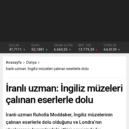
DOLAR
EURO
GRAM ALTIN
BIST 100
STERLİN
47,7111
55,1881
6.660,55
13.779,39
64,4139
Anasayfa
Dünya
İranlı uzman: İngiliz müzeleri çalınan eserlerle dolu
İranlı uzman: İngiliz müzeleri
çalınan eserlerle dolu
İranlı uzman Ruholla Moddaber, İngiliz müzelerinin
çalınan eserlerle dolu olduğunu ve Londra’nın