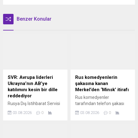
Benzer Konular
SVR: Avrupa liderleri
Rus komedyenlerin
Ukrayna’nın AB’ye
şakasına kanan
katılımını kesin bir dille
Merkel’den ‘Minsk’ itirafı
reddediyor
Rus komedyenler
Rusya Dış İstihbarat Servisi
tarafından telefon şakası
(SVR), Brüksel’in Ukrayna’ya
yapılan Merkel,
03.08.2026
0
03.08.2026
0
yönelik vaatlerinin bir
Poroşenko'yla konuştuğunu
aldatmacadan ibaret
zannederek Minsk sürecine
olduğunu kaydederek
dair itirafta bulundu.
Avrupa liderlerinin kapalı