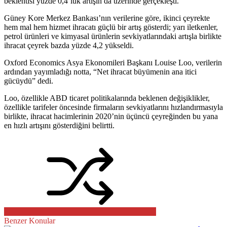
beklentisi yüzde 0,4’lük artışın da üzerinde gerçekleşti.
Güney Kore Merkez Bankası’nın verilerine göre, ikinci çeyrekte
hem mal hem hizmet ihracatı güçlü bir artış gösterdi; yarı iletkenler,
petrol ürünleri ve kimyasal ürünlerin sevkiyatlarındaki artışla birlikte
ihracat çeyrek bazda yüzde 4,2 yükseldi.
Oxford Economics Asya Ekonomileri Başkanı Louise Loo, verilerin
ardından yayımladığı notta, “Net ihracat büyümenin ana itici
gücüydü” dedi.
Loo, özellikle ABD ticaret politikalarında beklenen değişiklikler,
özellikle tarifeler öncesinde firmaların sevkiyatlarını hızlandırmasıyla
birlikte, ihracat hacimlerinin 2020’nin üçüncü çeyreğinden bu yana
en hızlı artışını gösterdiğini belirtti.
Benzer Konular