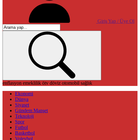
Giriş Yap / Üye Ol
enflasyon
emeklilik
ötv
döviz
otomobil
sağlık
Ekonomi
Dünya
Siyaset
Gündem Manşet
Teknoloji
Spor
Futbol
Basketbol
Voleybol